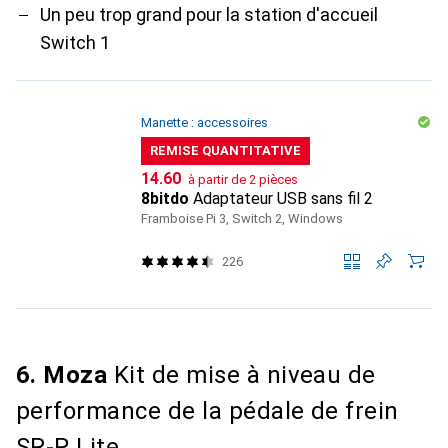
Un peu trop grand pour la station d'accueil
Switch 1
Manette : accessoires
REMISE QUANTITATIVE
CHF
14.60
à partir de 2 pièces
8bitdo
Adaptateur USB sans fil 2
Framboise Pi 3, Switch 2, Windows
226
6. Moza
Kit de mise à niveau de
performance de la pédale de frein
SR-P Lite