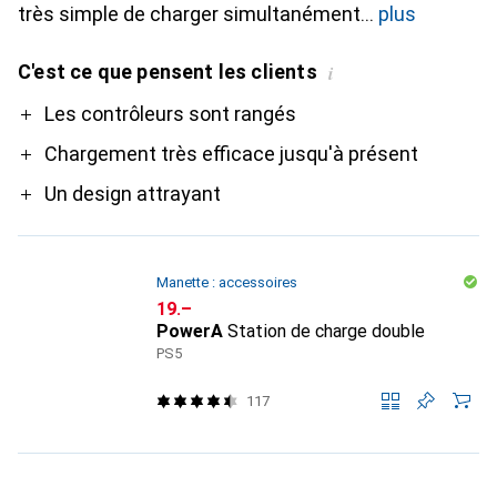
très simple de charger simultanément
plus
C'est ce que pensent les clients
i
Pro
Les contrôleurs sont rangés
Chargement très efficace jusqu'à présent
Un design attrayant
Manette : accessoires
CHF
19.–
PowerA
Station de charge double
PS5
117