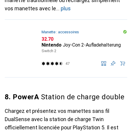
manette traditionnelle ou rechargez simplement
vos manettes avec le
plus
Manette : accessoires
CHF
32.70
Nintendo
Joy-Con 2-Aufladehalterung
Switch 2
47
8. PowerA
Station de charge double
Chargez et présentez vos manettes sans fil
DualSense avec la station de charge Twin
officiellement licenciée pour PlayStation 5. Il est