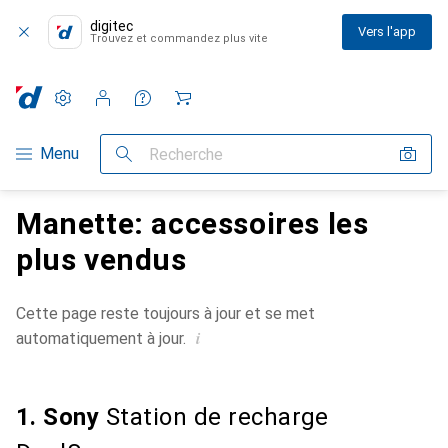
digitec
Vers l'app
Trouvez et commandez plus vite
Paramètres
Compte client
Listes de comparaison
Listes d'envies
Panier
Navigation par catégorie
Menu
Recherche
Manette: accessoires les
plus vendus
Cette page reste toujours à jour et se met
i
automatiquement à jour.
1. Sony
Station de recharge