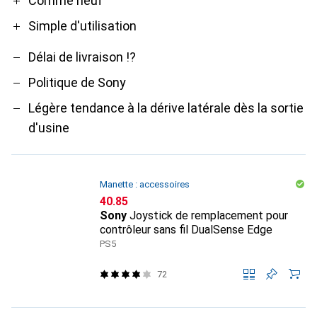
Comme neuf
Simple d'utilisation
Délai de livraison !?
Politique de Sony
Légère tendance à la dérive latérale dès la sortie
d'usine
Manette : accessoires
CHF
40.85
Sony
Joystick de remplacement pour
contrôleur sans fil DualSense Edge
PS5
72