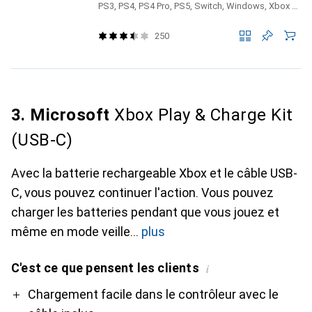
PS3, PS4, PS4 Pro, PS5, Switch, Windows, Xbox 360, Xbox One S, Xbox One X, Xbox Series S, Xbox Series X
250
3. Microsoft
Xbox Play & Charge Kit
(USB-C)
Avec la batterie rechargeable Xbox et le câble USB-
C, vous pouvez continuer l'action. Vous pouvez
charger les batteries pendant que vous jouez et
même en mode veille
plus
C'est ce que pensent les clients
i
Pro
Contre
Chargement facile dans le contrôleur avec le