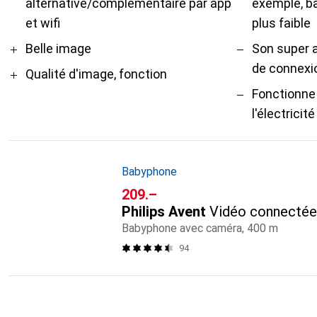
alternative/complémentaire par app
exemple, ba
et wifi
plus faible
Belle image
Son super 
de connexi
Qualité d'image, fonction
Fonctionne
l'électricité
Babyphone
CHF
209.–
Philips Avent
Vidéo connectée
Babyphone avec caméra, 400 m
94