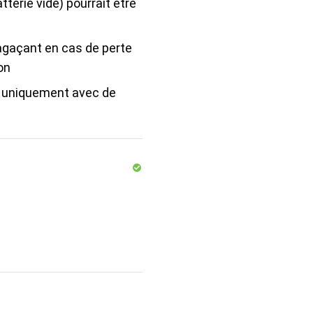
tterie vide) pourrait être
agaçant en cas de perte
on
 uniquement avec de