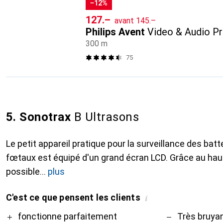
−12%
CHF
CHF
127.–
avant
145.–
Philips Avent
Video & Audio P
300 m
75
5. Sonotrax
B Ultrasons
Le petit appareil pratique pour la surveillance des ba
fœtaux est équipé d'un grand écran LCD. Grâce au haut-
possible
plus
C'est ce que pensent les clients
i
Pro
Contre
fonctionne parfaitement
Très bruya