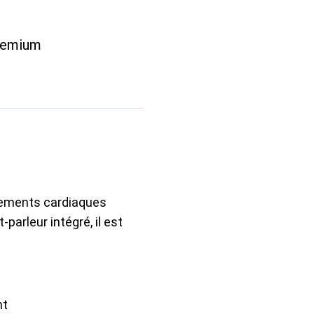
remium
ttements cardiaques
parleur intégré, il est
nt