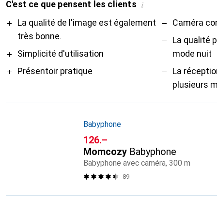
C'est ce que pensent les clients
i
Pro
Contre
La qualité de l'image est également
Caméra con
très bonne.
La qualité 
Simplicité d'utilisation
mode nuit
Présentoir pratique
La réceptio
plusieurs 
Babyphone
CHF
126.–
Momcozy
Babyphone
Babyphone avec caméra, 300 m
89