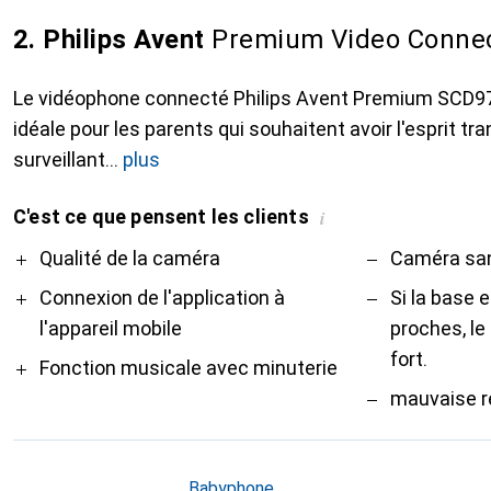
2. Philips Avent
Premium Video Conne
Le vidéophone connecté Philips Avent Premium SCD971
idéale pour les parents qui souhaitent avoir l'esprit t
surveillant
plus
C'est ce que pensent les clients
i
Pro
Contre
Qualité de la caméra
Caméra san
Connexion de l'application à
Si la base 
l'appareil mobile
proches, l
fort.
Fonction musicale avec minuterie
mauvaise r
Babyphone