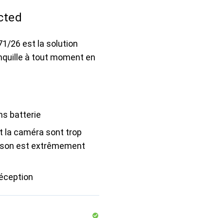
cted
/26 est la solution
ranquille à tout moment en
s batterie
et la caméra sont trop
e son est extrêmement
éception