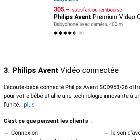
CHF
305.–
satisfait ou remboursé
Philips Avent
Premium Video 
Babyphone avec caméra, 400 m
30
3. Philips Avent
Vidéo connectée
L'écoute-bébé connecté Philips Avent SCD953/26 offre 
pour votre bébé et allie une technologie innovante à u
l'unité
plus
C'est ce que pensent les clients
i
Pro
Contre
Connexion
le son d'av