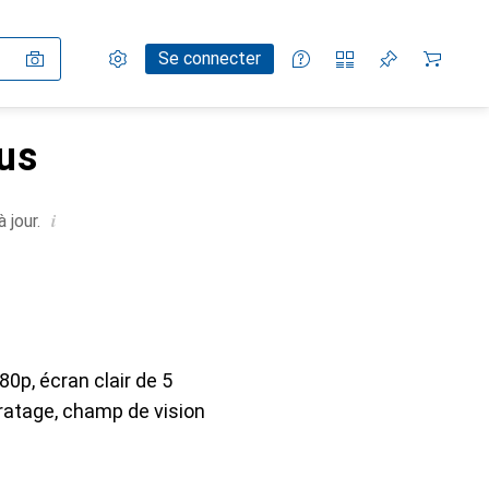
Paramètres
Compte client
Listes de comparaison
Listes d'envies
Panier
Se connecter
us
i
 jour.
0p, écran clair de 5
ratage, champ de vision