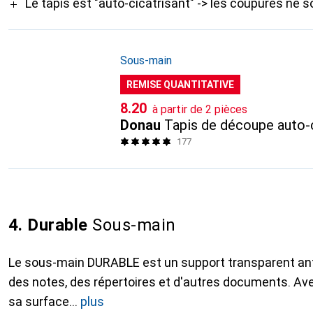
Le tapis est "auto-cicatrisant" -> les coupures ne s
Sous-main
REMISE QUANTITATIVE
CHF
8.20
à partir de 2 pièces
Donau
Tapis de découpe auto-c
177
4. Durable
Sous-main
Le sous-main DURABLE est un support transparent anti-
des notes, des répertoires et d'autres documents. Ave
sa surface
plus