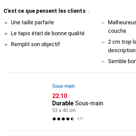
C'est ce que pensent les clients
i
Pro
Contre
Une taille parfaite
Malheureus
couche
Le tapis était de bonne qualité
2 cm trop l
Remplit son objectif
description
Semble bo
Sous-main
CHF
22.10
Durable
Sous-main
53 x 40 cm
171