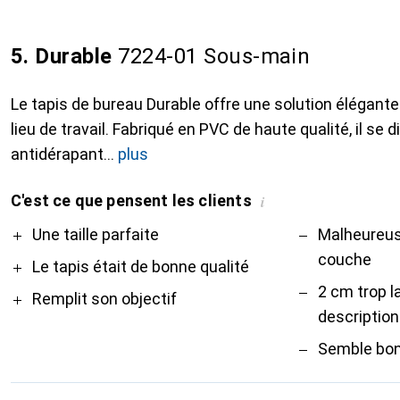
5. Durable
7224-01 Sous-main
Le tapis de bureau Durable offre une solution élégante 
lieu de travail. Fabriqué en PVC de haute qualité, il se 
antidérapant
plus
C'est ce que pensent les clients
i
Pro
Contre
Une taille parfaite
Malheureus
couche
Le tapis était de bonne qualité
2 cm trop l
Remplit son objectif
description
Semble bo