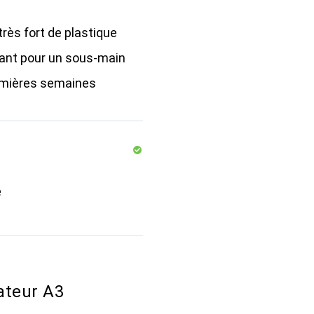
rès fort de plastique
hant pour un sous-main
emières semaines
e
ateur A3