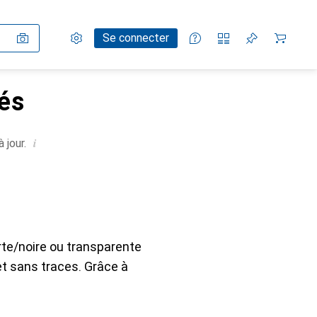
Paramètres
Compte client
Listes de comparaison
Listes d'envies
Panier
Se connecter
és
i
 jour.
rte/noire ou transparente
t sans traces. Grâce à