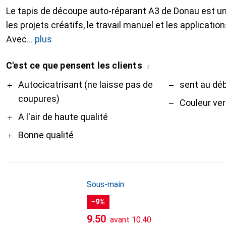
Le tapis de découpe auto-réparant A3 de Donau est un 
les projets créatifs, le travail manuel et les applicatio
Avec
plus
C'est ce que pensent les clients
i
Pro
Contre
Autocicatrisant (ne laisse pas de
sent au dé
coupures)
Couleur ver
A l'air de haute qualité
Bonne qualité
Sous-main
−9%
CHF
CHF
9.50
avant
10.40