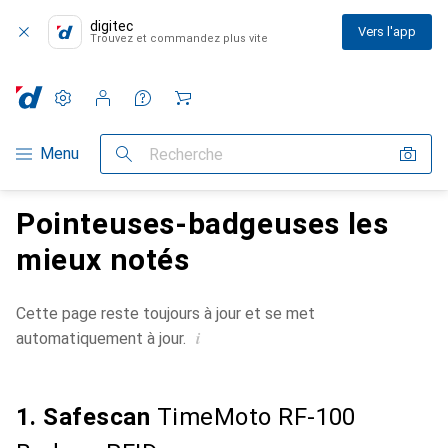
digitec
Vers l'app
Trouvez et commandez plus vite
Paramètres
Compte client
Listes de comparaison
Listes d'envies
Panier
Navigation par catégorie
Menu
Recherche
Pointeuses-badgeuses les
mieux notés
Cette page reste toujours à jour et se met
i
automatiquement à jour.
1. Safescan
TimeMoto RF-100