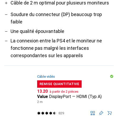
Câble de 2 m optimal pour plusieurs moniteurs
Soudure du connecteur (DP) beaucoup trop
faible
Une qualité épouvantable
La connexion entre la PS4 et le moniteur ne
fonctionne pas malgré les interfaces
correspondantes sur les appareils
Câble vidéo
REMISE QUANTITATIVE
CHF
13.20
à partir de 2 pièces
Value
DisplayPort — HDMI (Typ A)
2 m
829