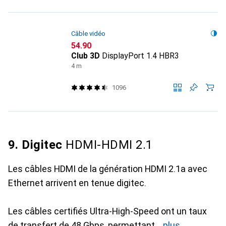
Câble vidéo
CHF
54.90
Club 3D
DisplayPort 1.4 HBR3
4 m
1096
9. Digitec
HDMI-HDMI 2.1
Les câbles HDMI de la génération HDMI 2.1a avec
Ethernet arrivent en tenue digitec.
Les câbles certifiés Ultra-High-Speed ont un taux
de transfert de 48 Gbps, permettant
plus