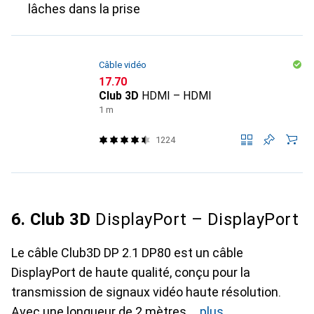
lâches dans la prise
Câble vidéo
CHF
17.70
Club 3D
HDMI – HDMI
1 m
1224
6. Club 3D
DisplayPort – DisplayPort
Le câble Club3D DP 2.1 DP80 est un câble
DisplayPort de haute qualité, conçu pour la
transmission de signaux vidéo haute résolution.
Avec une longueur de 2 mètres,
plus