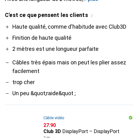
C'est ce que pensent les clients
i
Pro
Contre
Haute qualité, comme d'habitude avec Club3D
Finition de haute qualité
2 mètres est une longueur parfaite
Câbles très épais mais on peut les plier assez
facilement
trop cher
Un peu &quot;raide&quot ;
Câble vidéo
CHF
27.90
Club 3D
DisplayPort – DisplayPort
2 m