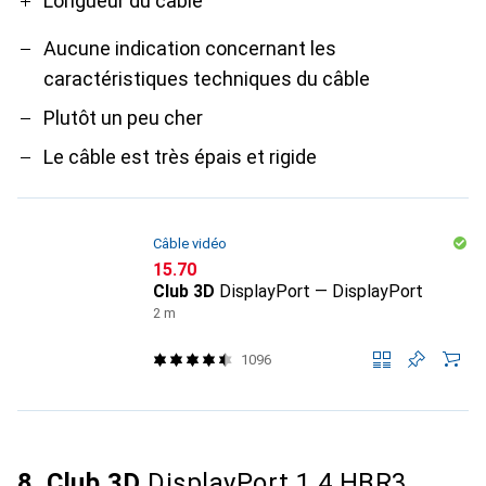
Longueur du câble
Aucune indication concernant les
caractéristiques techniques du câble
Plutôt un peu cher
Le câble est très épais et rigide
Câble vidéo
CHF
15.70
Club 3D
DisplayPort — DisplayPort
2 m
1096
8. Club 3D
DisplayPort 1.4 HBR3