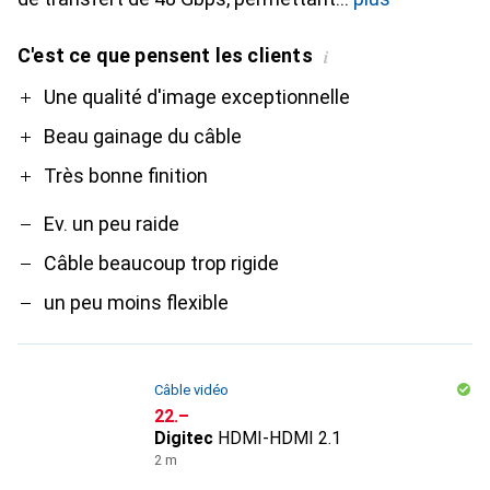
C'est ce que pensent les clients
i
Pro
Contre
Une qualité d'image exceptionnelle
Beau gainage du câble
Très bonne finition
Ev. un peu raide
Câble beaucoup trop rigide
un peu moins flexible
Câble vidéo
CHF
22.–
Digitec
HDMI-HDMI 2.1
2 m