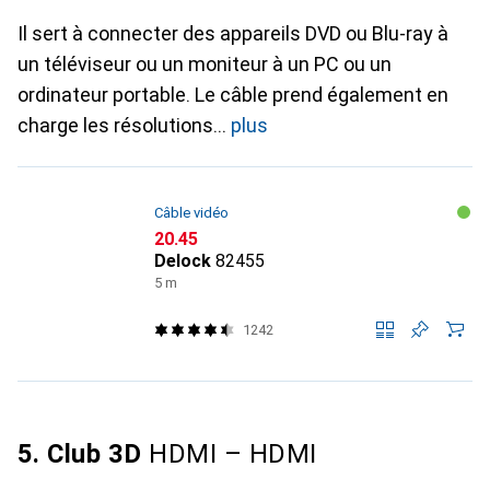
Il sert à connecter des appareils DVD ou Blu-ray à
un téléviseur ou un moniteur à un PC ou un
ordinateur portable. Le câble prend également en
charge les résolutions
plus
Câble vidéo
CHF
20.45
Delock
82455
5 m
1242
5. Club 3D
HDMI – HDMI