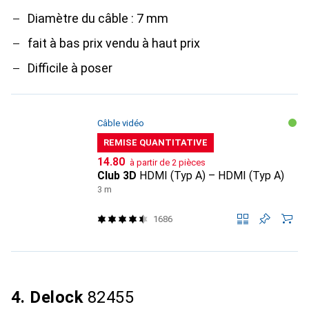
Diamètre du câble : 7 mm
fait à bas prix vendu à haut prix
Difficile à poser
Câble vidéo
REMISE QUANTITATIVE
CHF
14.80
à partir de 2 pièces
Club 3D
HDMI (Typ A) – HDMI (Typ A)
3 m
1686
4. Delock
82455