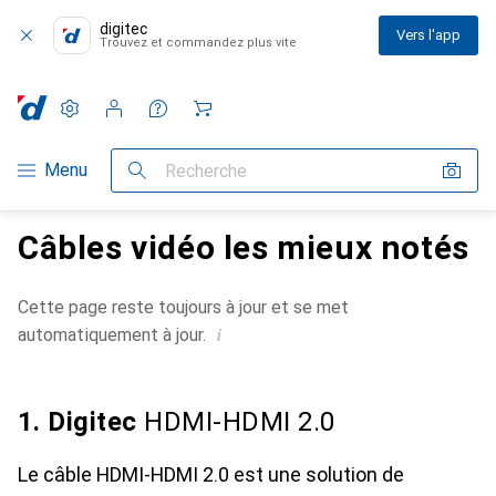
digitec
Vers l'app
Trouvez et commandez plus vite
Paramètres
Compte client
Listes de comparaison
Listes d'envies
Panier
Navigation par catégorie
Menu
Recherche
Câbles vidéo les mieux notés
Cette page reste toujours à jour et se met
i
automatiquement à jour.
1. Digitec
HDMI-HDMI 2.0
Le câble HDMI-HDMI 2.0 est une solution de