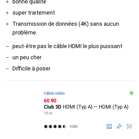
Pro
Contre
bonne qualité
super traitement
Transmission de données (4K) sans aucun
problème.
peut-être pas le câble HDMI le plus puissant
un peu cher
Difficile à poser
Câble vidéo
CHF
60.90
Club 3D
HDMI (Typ A) — HDMI (Typ A)
15 m
1686