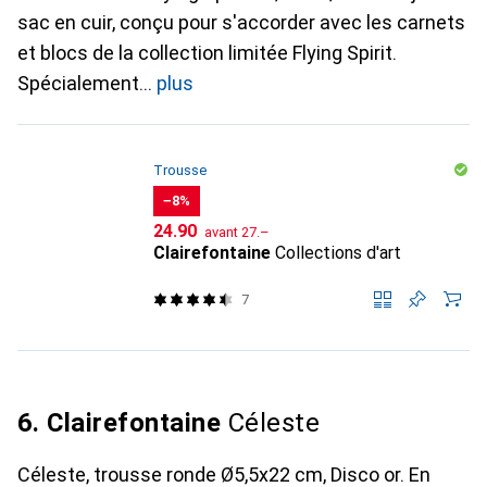
sac en cuir, conçu pour s'accorder avec les carnets
et blocs de la collection limitée Flying Spirit.
Spécialement
plus
Trousse
−8%
CHF
CHF
24.90
avant
27.–
Clairefontaine
Collections d'art
7
6. Clairefontaine
Céleste
Céleste, trousse ronde Ø5,5x22 cm, Disco or. En