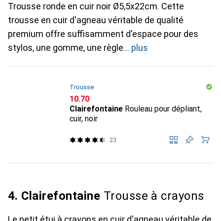
Trousse ronde en cuir noir Ø5,5x22cm. Cette
trousse en cuir d'agneau véritable de qualité
premium offre suffisamment d'espace pour des
stylos, une gomme, une règle
plus
Trousse
CHF
10.70
Clairefontaine
Rouleau pour dépliant,
cuir, noir
23
4. Clairefontaine
Trousse à crayons
Le petit étui à crayons en cuir d'agneau véritable de