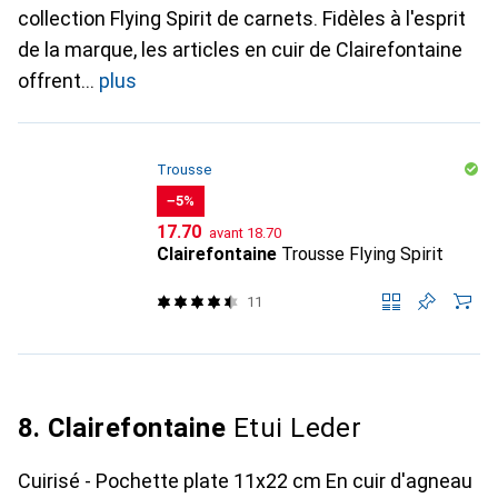
collection Flying Spirit de carnets. Fidèles à l'esprit
de la marque, les articles en cuir de Clairefontaine
offrent
plus
Trousse
−5%
CHF
CHF
17.70
avant
18.70
Clairefontaine
Trousse Flying Spirit
11
8. Clairefontaine
Etui Leder
Cuirisé - Pochette plate 11x22 cm En cuir d'agneau