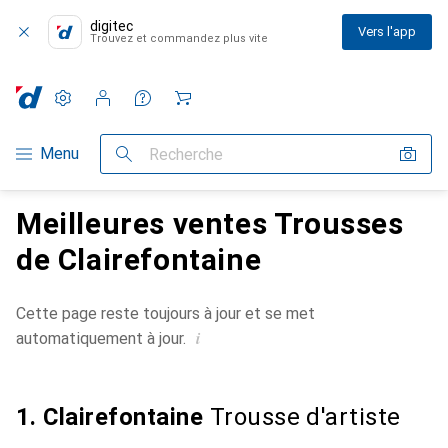
digitec
Vers l'app
Trouvez et commandez plus vite
Paramètres
Compte client
Listes de comparaison
Listes d'envies
Panier
Navigation par catégorie
Menu
Recherche
Meilleures ventes Trousses
de Clairefontaine
Cette page reste toujours à jour et se met
i
automatiquement à jour.
1. Clairefontaine
Trousse d'artiste