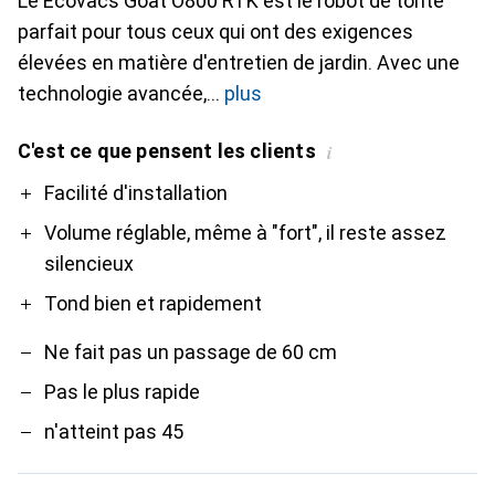
Le Ecovacs Goat O800 RTK est le robot de tonte
parfait pour tous ceux qui ont des exigences
élevées en matière d'entretien de jardin. Avec une
technologie avancée,
plus
C'est ce que pensent les clients
i
Pro
Contre
Facilité d'installation
Volume réglable, même à "fort", il reste assez
silencieux
Tond bien et rapidement
Ne fait pas un passage de 60 cm
Pas le plus rapide
n'atteint pas 45