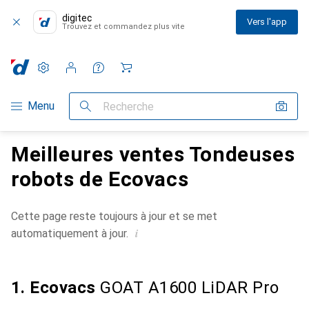
digitec
Vers l'app
Trouvez et commandez plus vite
Paramètres
Compte client
Listes de comparaison
Listes d'envies
Panier
Navigation par catégorie
Menu
Recherche
Meilleures ventes Tondeuses
robots de Ecovacs
Cette page reste toujours à jour et se met
i
automatiquement à jour.
1. Ecovacs
GOAT A1600 LiDAR Pro