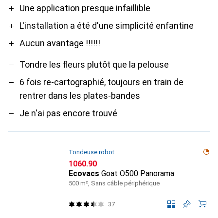
Pro
Contre
Une application presque infaillible
L'installation a été d'une simplicité enfantine
Aucun avantage !!!!!!
Tondre les fleurs plutôt que la pelouse
6 fois re-cartographié, toujours en train de
rentrer dans les plates-bandes
Je n'ai pas encore trouvé
Tondeuse robot
CHF
1060.90
Ecovacs
Goat O500 Panorama
500 m², Sans câble périphérique
37