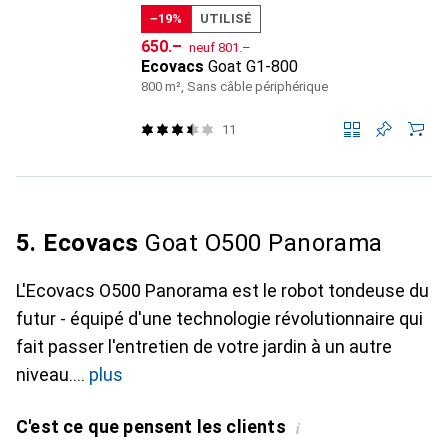
−19%
UTILISÉ
CHF
CHF
650.–
neuf
801.–
Ecovacs
Goat G1-800
800 m², Sans câble périphérique
11
5. Ecovacs
Goat O500 Panorama
L'Ecovacs O500 Panorama est le robot tondeuse du
futur - équipé d'une technologie révolutionnaire qui
fait passer l'entretien de votre jardin à un autre
niveau.
plus
C'est ce que pensent les clients
i