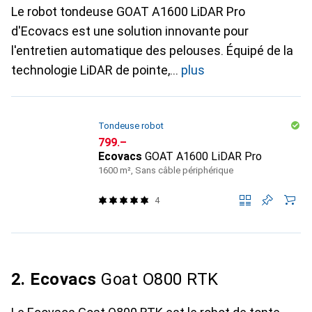
Le robot tondeuse GOAT A1600 LiDAR Pro
d'Ecovacs est une solution innovante pour
l'entretien automatique des pelouses. Équipé de la
technologie LiDAR de pointe,
plus
Tondeuse robot
CHF
799.–
Ecovacs
GOAT A1600 LiDAR Pro
1600 m², Sans câble périphérique
4
2. Ecovacs
Goat O800 RTK