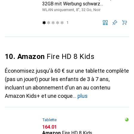
32GB mit Werbung schwarz
B0CVDJ26VQ
WLAN uniquement, 8", 32 Go, Noir
1
10. Amazon
Fire HD 8 Kids
Économisez jusqu'à 60 € sur une tablette complète
(pas un jouet) pour les enfants de 3 à 7 ans,
incluant un abonnement d'un an au contenu
Amazon Kids+ et une coque
plus
Tablette
CHF
164.01
Amazon
Fire HD 8 Kids