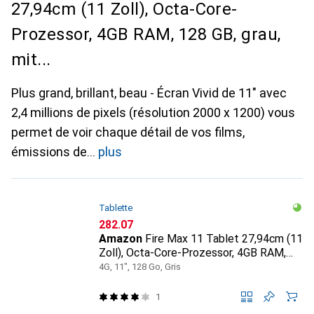
27,94cm (11 Zoll), Octa-Core-
Prozessor, 4GB RAM, 128 GB, grau,
mit...
Plus grand, brillant, beau - Écran Vivid de 11" avec
2,4 millions de pixels (résolution 2000 x 1200) vous
permet de voir chaque détail de vos films,
émissions de
plus
Tablette
CHF
282.07
Amazon
Fire Max 11 Tablet 27,94cm (11
Zoll), Octa-Core-Prozessor, 4GB RAM,
128 GB, grau, mit...
4G, 11", 128 Go, Gris
1