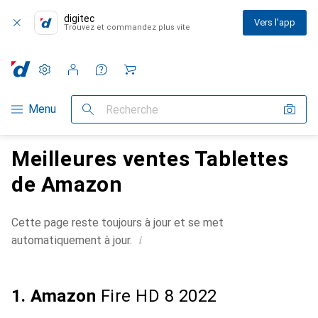
digitec
Vers l'app
Trouvez et commandez plus vite
Paramètres
Compte client
Listes de comparaison
Listes d'envies
Panier
Navigation par catégorie
Menu
Recherche
Meilleures ventes Tablettes
de Amazon
Cette page reste toujours à jour et se met
i
automatiquement à jour.
1. Amazon
Fire HD 8 2022