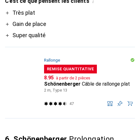
C'est ce que pensent les clients
i
Pro
Très plat
Gain de place
Super qualité
Rallonge
REMISE QUANTITATIVE
CHF
8.95
à partir de 2 pièces
Schönenberger
Câble de rallonge plat
2 m, Type 13
47
6. Schönenberger
Prolongation