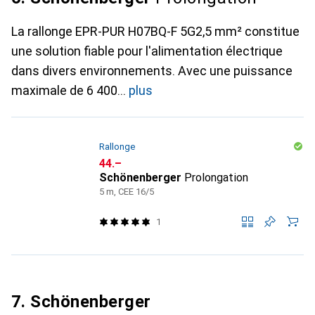
La rallonge EPR-PUR H07BQ-F 5G2,5 mm² constitue
une solution fiable pour l'alimentation électrique
dans divers environnements. Avec une puissance
maximale de 6 400
plus
Rallonge
CHF
44.–
Schönenberger
Prolongation
5 m, CEE 16/5
1
7. Schönenberger