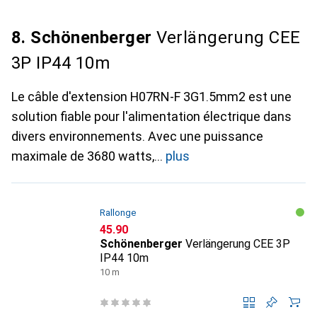
8. Schönenberger
Verlängerung CEE
3P IP44 10m
Le câble d'extension H07RN-F 3G1.5mm2 est une
solution fiable pour l'alimentation électrique dans
divers environnements. Avec une puissance
maximale de 3680 watts,
plus
Rallonge
CHF
45.90
Schönenberger
Verlängerung CEE 3P
IP44 10m
10 m