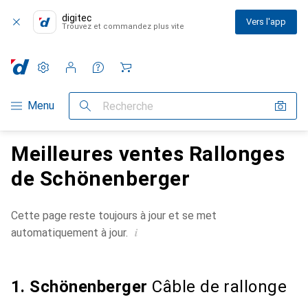
digitec
Vers l'app
Trouvez et commandez plus vite
Paramètres
Compte client
Listes de comparaison
Listes d'envies
Panier
Navigation par catégorie
Menu
Recherche
Meilleures ventes Rallonges
de Schönenberger
Cette page reste toujours à jour et se met
i
automatiquement à jour.
1. Schönenberger
Câble de rallonge