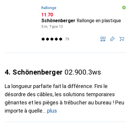
Rallonge
CHF
11.70
Schönenberger
Rallonge en plastique
5 m, Type 13
79
4. Schönenberger
02.900.3ws
La longueur parfaite fait la différence. Fini le
désordre des câbles, les solutions temporaires
gênantes et les pièges à trébucher au bureau ! Peu
importe à quelle
plus