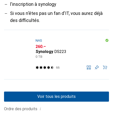
l'inscription à synology
Si vous n'êtes pas un fan d'IT, vous aurez déjà
des difficultés.
NAS
CHF
260.–
Synology
DS223
0 TB
66
Voir tous les produits
i
Ordre des produits