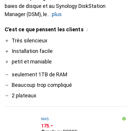
baies de disque et au Synology DiskStation
Manager (DSM), le
plus
C'est ce que pensent les clients
i
Pro
Contre
Très silencieux
Installation facile
petit et maniable
seulement 1TB de RAM
Beaucoup trop compliqué
2 plateaux
NAS
CHF
175.–