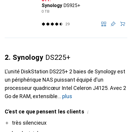
Synology
DS925+
0 TB
29
2. Synology
DS225+
L'unité DiskStation DS225+ 2 baies de Synology est
un périphérique NAS puissant équipé d'un
processeur quadricœur Intel Celeron J4125. Avec 2
Go de RAM, extensible
plus
C'est ce que pensent les clients
i
Pro
Contre
très silencieux