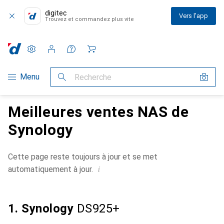
digitec
Vers l'app
Trouvez et commandez plus vite
Paramètres
Compte client
Listes de comparaison
Listes d'envies
Panier
Navigation par catégorie
Menu
Recherche
Meilleures ventes NAS de
Synology
Cette page reste toujours à jour et se met
i
automatiquement à jour.
1. Synology
DS925+