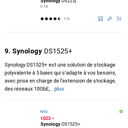
Synology
DS223j
0 TB
174
9. Synology
DS1525+
Synology DS1525+ est une solution de stockage
polyvalente à 5 baies qui s'adapte à vos besoins,
avec prise en charge de l'extension de stockage,
des réseaux 10GbE,
plus
NAS
CHF
1023.–
Synology
DS1525+