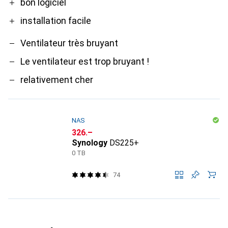
bon logiciel
installation facile
Ventilateur très bruyant
Le ventilateur est trop bruyant !
relativement cher
NAS
CHF
326.–
Synology
DS225+
0 TB
74