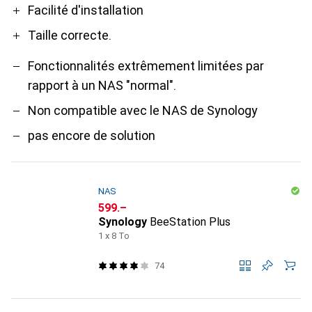
Pro
Contre
Facilité d'installation
Taille correcte.
Fonctionnalités extrêmement limitées par
rapport à un NAS "normal".
Non compatible avec le NAS de Synology
pas encore de solution
NAS
CHF
599.–
Synology
BeeStation Plus
1 x 8 To
74