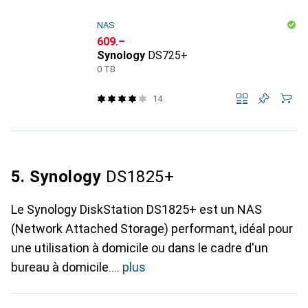
NAS
CHF
609.–
Synology
DS725+
0 TB
14
5. Synology
DS1825+
Le Synology DiskStation DS1825+ est un NAS
(Network Attached Storage) performant, idéal pour
une utilisation à domicile ou dans le cadre d'un
bureau à domicile.
plus