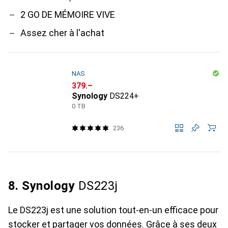
2 GO DE MÉMOIRE VIVE
Assez cher à l'achat
NAS
CHF
379.–
Synology
DS224+
0 TB
236
8. Synology
DS223j
Le DS223j est une solution tout-en-un efficace pour
stocker et partager vos données. Grâce à ses deux