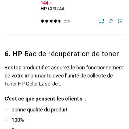
CHF
144.–
HP
CR324A
259
6. HP
Bac de récupération de toner
Restez productif et assurez le bon fonctionnement
de votre imprimante avec l'unité de collecte de
toner HP Color LaserJet.
C'est ce que pensent les clients
i
Pro
Contre
bonne qualité du produit
100%