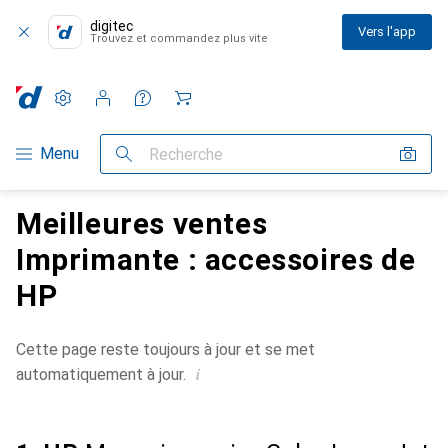
digitec
Vers l'app
Trouvez et commandez plus vite
Paramètres
Compte client
Listes de comparaison
Listes d'envies
Panier
Navigation par catégorie
Menu
Recherche
Meilleures ventes
Imprimante : accessoires de
HP
Cette page reste toujours à jour et se met
i
automatiquement à jour.