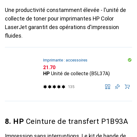
Une productivité constamment élevée - l'unité de
collecte de toner pour imprimantes HP Color
LaserJet garantit des opérations d'impression
fluides.
Imprimante : accessoires
CHF
21.70
HP
Unité de collecte (B5L37A)
135
8. HP
Ceinture de transfert P1B93A
Impression sans interruptions. Le kit de bande de