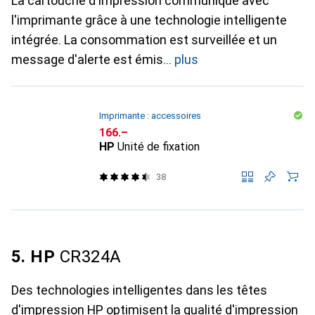
La cartouche d'impression communique avec
l'imprimante grâce à une technologie intelligente
intégrée. La consommation est surveillée et un
message d'alerte est émis
plus
Imprimante : accessoires
CHF
166.–
HP
Unité de fixation
38
5. HP
CR324A
Des technologies intelligentes dans les têtes
d'impression HP optimisent la qualité d'impression