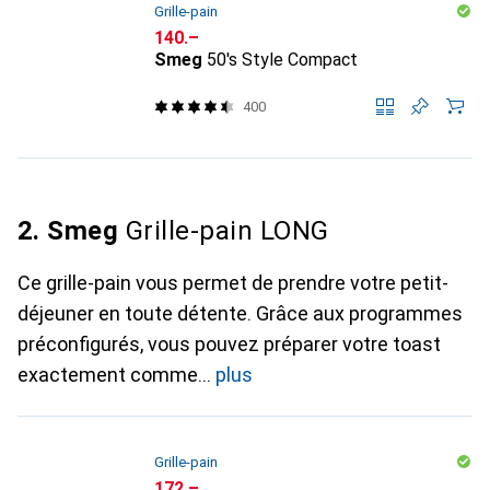
Grille-pain
CHF
140.–
Smeg
50's Style Compact
400
2. Smeg
Grille-pain LONG
Ce grille-pain vous permet de prendre votre petit-
déjeuner en toute détente. Grâce aux programmes
préconfigurés, vous pouvez préparer votre toast
exactement comme
plus
Grille-pain
CHF
172.–