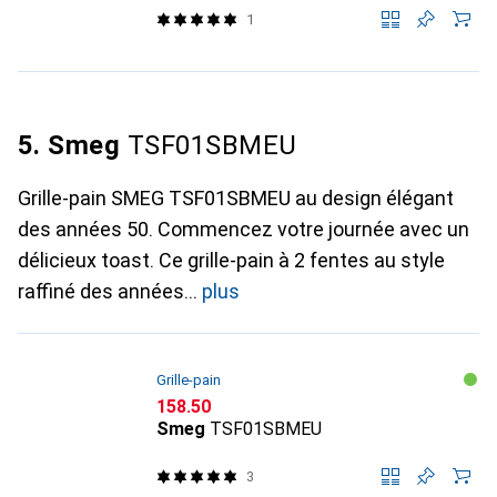
1
5. Smeg
TSF01SBMEU
Grille-pain SMEG TSF01SBMEU au design élégant
des années 50. Commencez votre journée avec un
délicieux toast. Ce grille-pain à 2 fentes au style
raffiné des années
plus
Grille-pain
CHF
158.50
Smeg
TSF01SBMEU
3