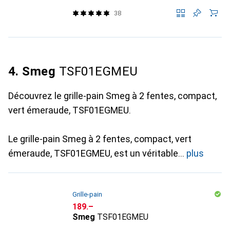
38
4. Smeg
TSF01EGMEU
Découvrez le grille-pain Smeg à 2 fentes, compact,
vert émeraude, TSF01EGMEU.
Le grille-pain Smeg à 2 fentes, compact, vert
émeraude, TSF01EGMEU, est un véritable
plus
Grille-pain
CHF
189.–
Smeg
TSF01EGMEU