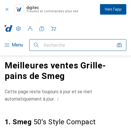
digitec
Vers l'app
Trouvez et commandez plus vite
Paramètres
Compte client
Listes de comparaison
Listes d'envies
Panier
Navigation par catégorie
Menu
Recherche
Meilleures ventes Grille-
pains de Smeg
Cette page reste toujours à jour et se met
i
automatiquement à jour.
1. Smeg
50's Style Compact