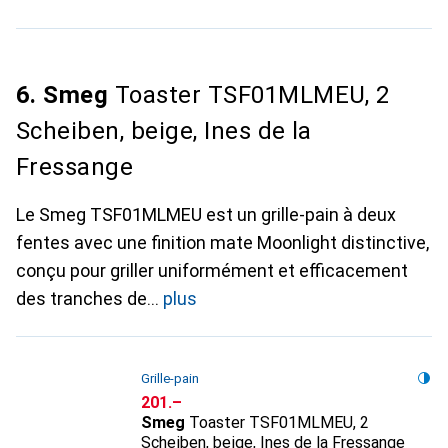
6. Smeg
Toaster TSF01MLMEU, 2
Scheiben, beige, Ines de la
Fressange
Le Smeg TSF01MLMEU est un grille-pain à deux
fentes avec une finition mate Moonlight distinctive,
conçu pour griller uniformément et efficacement
des tranches de
plus
Grille-pain
CHF
201.–
Smeg
Toaster TSF01MLMEU, 2
Scheiben, beige, Ines de la Fressange