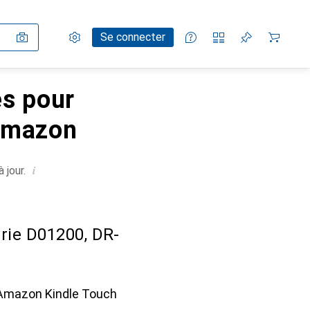
Paramètres
Compte client
Listes de comparaison
Listes d'envies
Panier
Se connecter
es pour
 Amazon
i
 jour.
rie D01200, DR-
 Amazon Kindle Touch