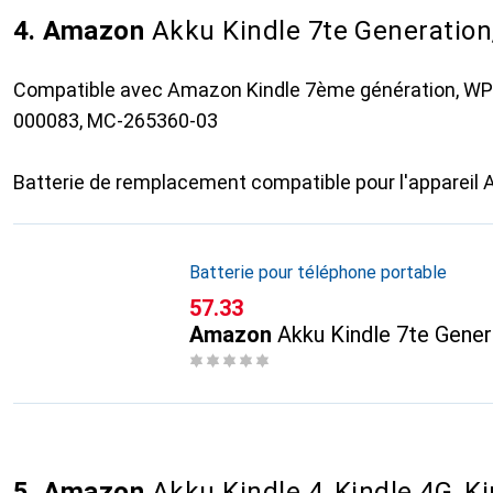
4. Amazon
Akku Kindle 7te Generatio
Compatible avec Amazon Kindle 7ème génération, WP
000083, MC-265360-03
Batterie de remplacement compatible pour l'appareil
Batterie pour téléphone portable
CHF
57.33
Amazon
Akku Kindle 7te Gene
5. Amazon
Akku Kindle 4, Kindle 4G, K