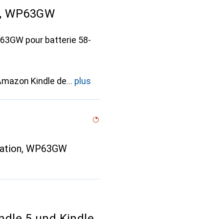
n, WP63GW
63GW pour batterie 58-
 Amazon Kindle de
plus
ration, WP63GW
indle 5 und Kindle