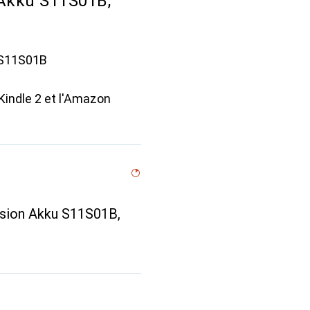
 Akku S11S01B,
e S11S01B
indle 2 et l'Amazon
rsion Akku S11S01B,