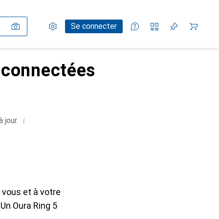
Paramètres
Compte client
Listes de comparaison
Listes d'envies
Panier
Se connecter
 connectées
i
 jour.
 vous et à votre
 Un Oura Ring 5