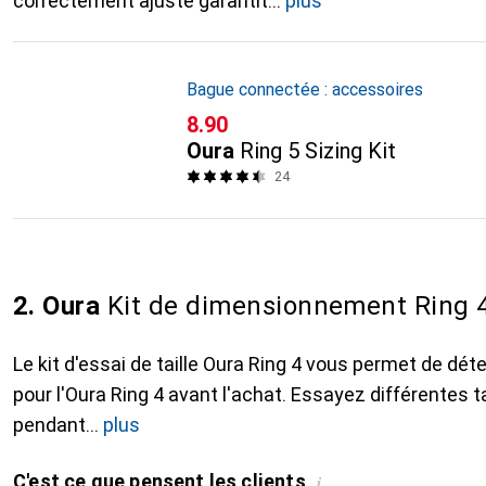
correctement ajusté garantit
plus
Bague connectée : accessoires
CHF
8.90
Oura
Ring 5 Sizing Kit
24
2. Oura
Kit de dimensionnement Ring 
Le kit d'essai de taille Oura Ring 4 vous permet de déte
pour l'Oura Ring 4 avant l'achat. Essayez différentes ta
pendant
plus
C'est ce que pensent les clients
i