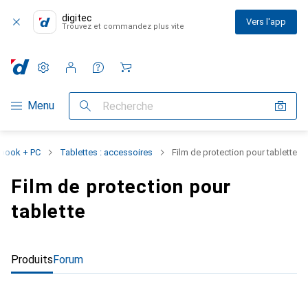
digitec
Vers l'app
Trouvez et commandez plus vite
Paramètres
Compte client
Listes de comparaison
Listes d'envies
Panier
Navigation par catégorie
Menu
Recherche
book + PC
Tablettes : accessoires
Film de protection pour tablette
Film de protection pour
tablette
Produits
Forum