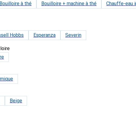
Bouilloire à thé
Bouilloire + machine à thé
Chauffe-eau 
ssell Hobbs
Esperanza
Severin
loire
re
amique
Beige