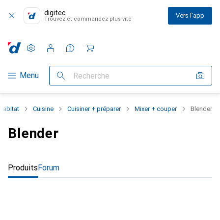
digitec
Vers l'app
Trouvez et commandez plus vite
Paramètres
Compte client
Listes de comparaison
Listes d'envies
Panier
Navigation par catégorie
Menu
Recherche
Habitat
Cuisine
Cuisiner + préparer
Mixer + couper
Blender
Blender
Produits
Forum