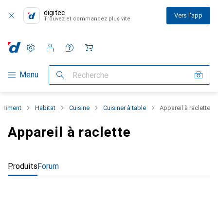
digitec
Vers l'app
Trouvez et commandez plus vite
Paramètres
Compte client
Listes de comparaison
Listes d'envies
Panier
Navigation par catégorie
Menu
Recherche
ortiment
Habitat
Cuisine
Cuisiner à table
Appareil à raclette
Appareil à raclette
Produits
Forum