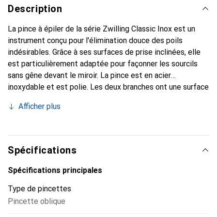
Description
La pince à épiler de la série Zwilling Classic Inox est un
instrument conçu pour l'élimination douce des poils
indésirables. Grâce à ses surfaces de prise inclinées, elle
est particulièrement adaptée pour façonner les sourcils
sans gêne devant le miroir. La pince est en acier
inoxydable et est polie. Les deux branches ont une surface
extérieure lisse. Seule la partie arrière présente le logo.
Afficher plus
Avec la pince à épiler de Zwilling, vous pouvez rapidement
et facilement façonner vos sourcils ou enlever d'autres
poils gênants.
Spécifications
Spécifications principales
Type de pincettes
Pincette oblique