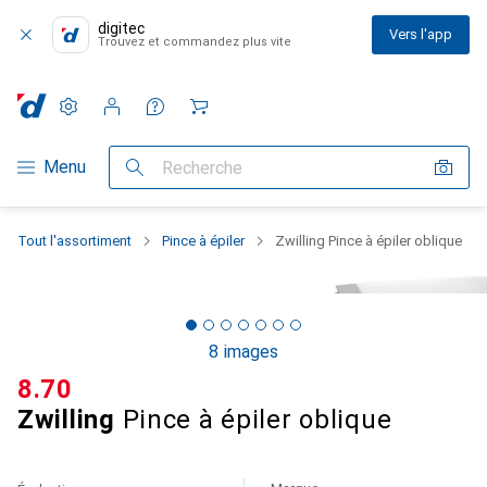
digitec
Vers l'app
Trouvez et commandez plus vite
Paramètres
Compte client
Listes de comparaison
Listes d'envies
Panier
Navigation par catégorie
Menu
Recherche
Tout l'assortiment
Pince à épiler
Zwilling Pince à épiler oblique
8 images
CHF
8.70
Zwilling
Pince à épiler oblique