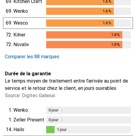
69.
Kitchen Craft
1.6
%
1.6
%
69.
Wenko
1.6
%
1.6
%
69.
Wesco
1.6
%
1.6
%
72.
Kilner
1.8
%
1.8
%
72.
Novaliv
1.8
%
1.8
%
Comparer les 88 marques
Durée de la garantie
Le temps moyen de traitement entre l'arrivée au point de
service et le retour chez le client, en jours ouvrables.
Source: Digitec Galaxus
1.
Wenko
i
0
jour
1.
Zeller Present
i
0
jour
14.
Hailo
1
jour