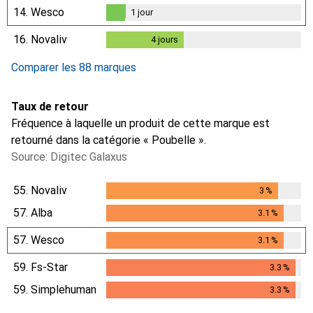
1
jour
14.
Wesco
1
jour
1
jour
16.
Novaliv
4
jours
4
jours
Comparer les 88 marques
Taux de retour
Fréquence à laquelle un produit de cette marque est
retourné dans la catégorie « Poubelle ».
Source: Digitec Galaxus
55.
Novaliv
3
%
3
%
57.
Alba
3.1
%
3.1
%
57.
Wesco
3.1
%
3.1
%
59.
Fs-Star
3.3
%
3.3
%
59.
Simplehuman
3.3
%
3.3
%