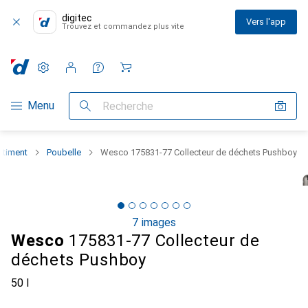
digitec
Vers l'app
Trouvez et commandez plus vite
Paramètres
Compte client
Listes de comparaison
Listes d'envies
Panier
Navigation par catégorie
Menu
Recherche
rtiment
Poubelle
Wesco 175831-77 Collecteur de déchets Pushboy
7 images
Wesco
175831-77 Collecteur de
déchets Pushboy
50 l