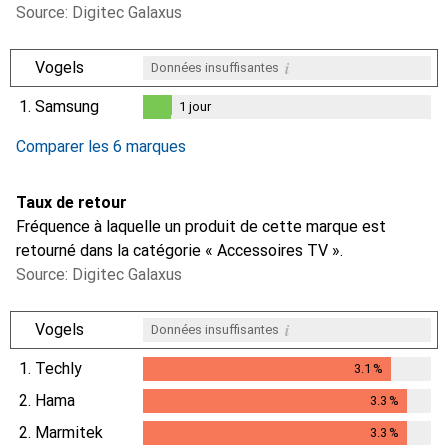
Source: Digitec Galaxus
i
Vogels
Données insuffisantes
1.
Samsung
1
jour
i
i
i
Données insuffisantes
Données insuffisantes
Données insuffisantes
1
jour
Comparer les 6 marques
Taux de retour
Fréquence à laquelle un produit de cette marque est
retourné dans la catégorie « Accessoires TV ».
Source: Digitec Galaxus
i
Vogels
Données insuffisantes
1.
Techly
3.1
%
3.1
%
2.
Hama
3.3
%
3.3
%
2.
Marmitek
3.3
%