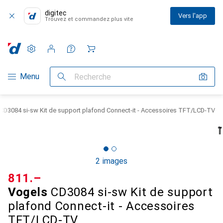
digitec
Vers l'app
Trouvez et commandez plus vite
Paramètres
Compte client
Listes de comparaison
Listes d'envies
Panier
Navigation par catégorie
Menu
Recherche
CD3084 si-sw Kit de support plafond Connect-it - Accessoires TFT/LCD-TV
2 images
CHF
811.–
Vogels
CD3084 si-sw Kit de support
plafond Connect-it - Accessoires
TFT/LCD-TV