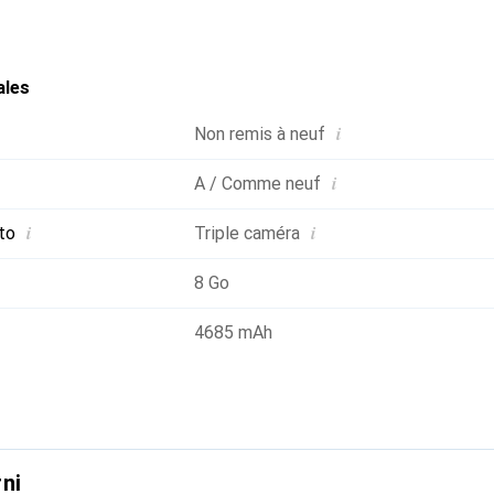
nnalités telles que MagSafe et la charge sans fil, l'iPhone 16 P
ales
i
Non remis à neuf
i
A / Comme neuf
i
i
to
Triple caméra
8 Go
4685 mAh
ni