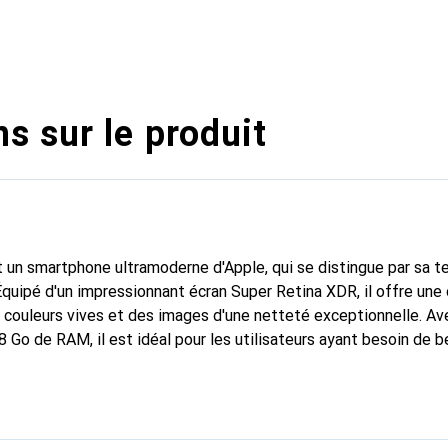
s sur le produit
 un smartphone ultramoderne d'Apple, qui se distingue par sa 
Équipé d'un impressionnant écran Super Retina XDR, il offre une 
 couleurs vives et des images d'une netteté exceptionnelle. Av
 Go de RAM, il est idéal pour les utilisateurs ayant besoin de
tant une performance fluide. La triple caméra avec une résolut
photos et des vidéos époustouflantes, tandis que la caméra fr
 selfies de haute qualité. L'appareil prend en charge les cartes
le 5G, assurant une connexion rapide et fiable. Avec une capaci