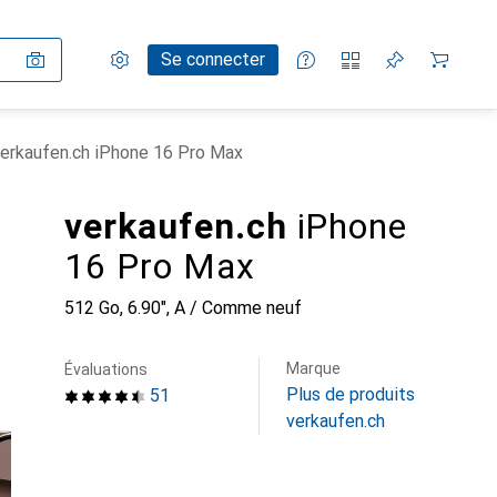
Paramètres
Compte client
Listes de comparaison
Listes d'envies
Panier
Se connecter
erkaufen.ch iPhone 16 Pro Max
verkaufen.ch
iPhone
16 Pro Max
512 Go, 6.90", A / Comme neuf
Marque
Évaluations
Plus de produits
51
verkaufen.ch