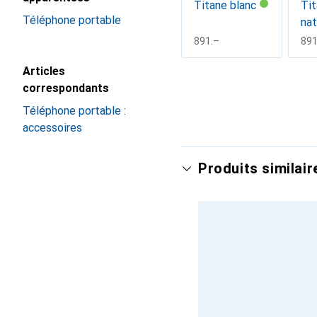
Titane blanc
Ti
Téléphone portable
nat
CHF
891.–
CH
891
Articles
Afficher plus
correspondants
Téléphone portable :
accessoires
Produits similair