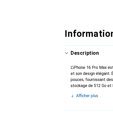
Information
Description
L'iPhone 16 Pro Max est
et son design élégant. 
pouces, fournissant des
stockage de 512 Go et 8
stockage tout en souhai
Afficher plus
permet de capturer des 
mégapixels garantit des
équipé de la norme mobi