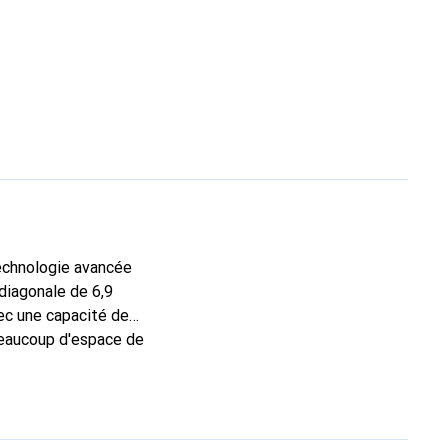
technologie avancée
diagonale de 6,9
ec une capacité de
 beaucoup d'espace de
ion de 48 mégapixels
ontale de 12
 SIM et eSIM et est
té de batterie de