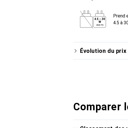
Prend e
4.5
–
30
4.5 à 3
W
USB PD
Évolution du prix
Comparer l