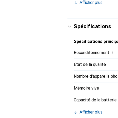
Afficher plus
puissant et offre suffi
Max prend en charge la 
qui le protège de l'eau
prise en charge de la ch
Spécifications
quotidienne.
Spécifications princip
i
Reconditonnement
État de la qualité
Nombre d'appareils pho
Mémoire vive
Capacité de la batterie
Afficher plus