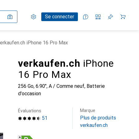
Paramètres
Compte client
Listes de comparaison
Listes d'envies
Panier
Se connecter
erkaufen.ch iPhone 16 Pro Max
verkaufen.ch
iPhone
16 Pro Max
256 Go, 6.90", A / Comme neuf, Batterie
d'occasion
Marque
Évaluations
Plus de produits
51
verkaufen.ch