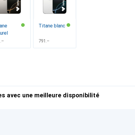
tane
Titane blanc
urel
F
.–
CHF
791.–
es avec une meilleure disponibilité