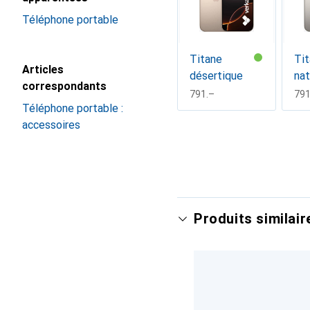
Téléphone portable
Titane
Ti
Articles
désertique
nat
correspondants
CHF
791.–
CH
791
Téléphone portable :
accessoires
Afficher plus
Produits similair