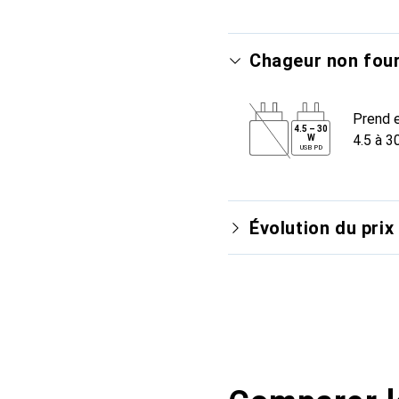
Chageur non four
Prend e
4.5
–
30
4.5 à 3
W
USB PD
Évolution du prix