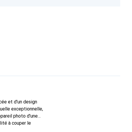
cée et d'un design
uelle exceptionnelle,
ppareil photo d'une
ité à couper le
ive, l'appareil est