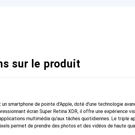
s sur le produit
 un smartphone de pointe d'Apple, doté d'une technologie avan
pressionnant écran Super Retina XDR, il offre une expérience vis
applications multimédia qu'aux tâches quotidiennes. Le triple a
xels permet de prendre des photos et des vidéos de haute qual
ité de stockage de 256 gigaoctets et 8 gigaoctets de mémoire v