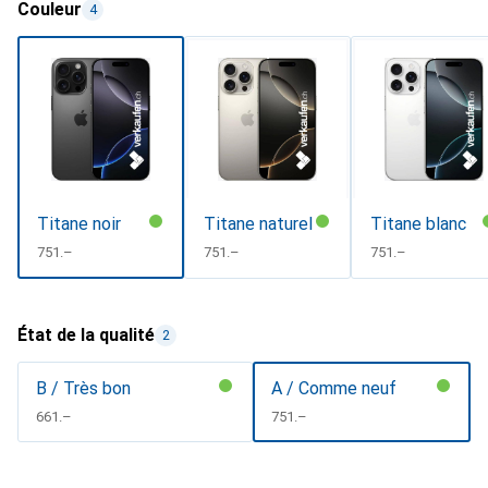
Couleur
4
Titane noir
Titane naturel
Titane blanc
CHF
751.–
CHF
751.–
CHF
751.–
État de la qualité
2
B / Très bon
A / Comme neuf
CHF
661.–
CHF
751.–