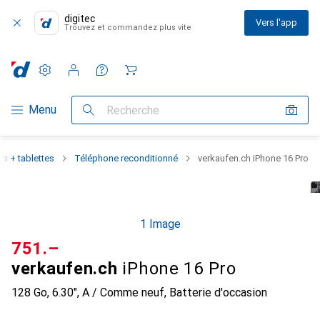
digitec
Vers l'app
Trouvez et commandez plus vite
Paramètres
Compte client
Listes de comparaison
Listes d'envies
Panier
Navigation par catégorie
Menu
Recherche
s + tablettes
Téléphone reconditionné
verkaufen.ch iPhone 16 Pro
1 Image
CHF
751.–
verkaufen.ch
iPhone 16 Pro
128 Go, 6.30", A / Comme neuf, Batterie d'occasion