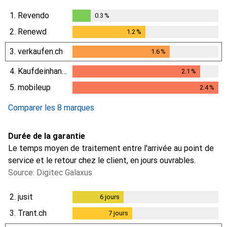
1.
Revendo
0.3
%
0.3
%
2.
Renewd
1.2
%
1.2
%
3.
verkaufen.ch
1.6
%
1.6
%
4.
Kaufdeinhandy.ch
2.1
%
2.1
%
5.
mobileup
2.4
%
2.4
%
Comparer les 8 marques
Durée de la garantie
Le temps moyen de traitement entre l'arrivée au point de
service et le retour chez le client, en jours ouvrables.
Source: Digitec Galaxus
2.
jusit
6
jours
6
jours
3.
Trant.ch
7
jours
7
jours