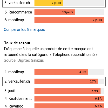
3.
verkaufen.ch
7
jours
7
jours
5.
Re!commerce
10
jours
10
jours
6.
mobileup
17
jours
17
jours
Comparer les 8 marques
Taux de retour
Fréquence à laquelle un produit de cette marque est
retourné dans la catégorie « Téléphone reconditionné ».
Source: Digitec Galaxus
1.
mobileup
4.8
%
4.8
%
2.
verkaufen.ch
5.7
%
5.7
%
3.
jusit
5.9
%
5.9
%
4.
Kaufdeinhandy.ch
6.2
%
6.2
%
4.
Revendo
6.2
%