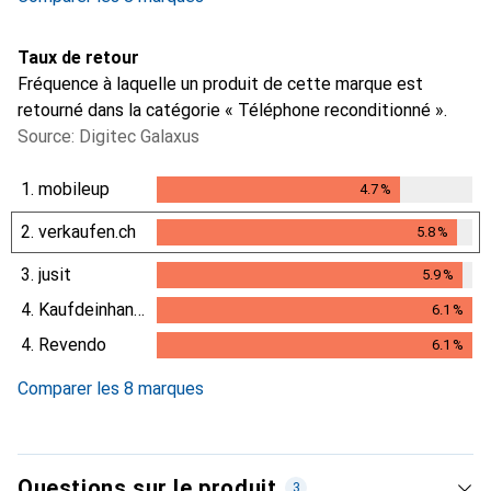
Taux de retour
Fréquence à laquelle un produit de cette marque est
retourné dans la catégorie « Téléphone reconditionné ».
Source: Digitec Galaxus
1.
mobileup
4.7
%
4.7
%
2.
verkaufen.ch
5.8
%
5.8
%
3.
jusit
5.9
%
5.9
%
4.
Kaufdeinhandy.ch
6.1
%
6.1
%
4.
Revendo
6.1
%
6.1
%
Comparer les 8 marques
Questions sur le produit
3