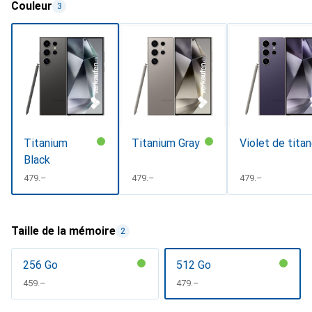
Couleur
3
Titanium
Titanium Gray
Violet de tita
Black
CHF
479.–
CHF
479.–
CHF
479.–
Taille de la mémoire
2
256 Go
512 Go
CHF
459.–
CHF
479.–