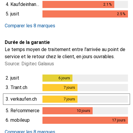
4.
Kaufdeinhandy.ch
2.1
%
2.1
%
5.
jusit
2.5
%
2.5
%
Comparer les 8 marques
Durée de la garantie
Le temps moyen de traitement entre l'arrivée au point de
service et le retour chez le client, en jours ouvrables.
Source: Digitec Galaxus
2.
jusit
6
jours
6
jours
3.
Trant.ch
7
jours
7
jours
3.
verkaufen.ch
7
jours
7
jours
5.
Re!commerce
10
jours
10
jours
6.
mobileup
17
jours
17
jours
Comparer les 8 marques