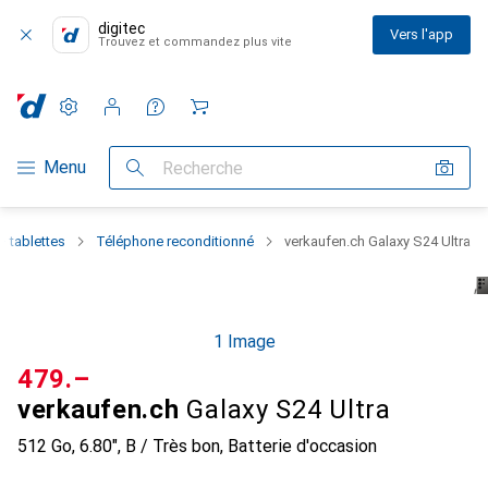
digitec
Vers l'app
Trouvez et commandez plus vite
Paramètres
Compte client
Listes de comparaison
Listes d'envies
Panier
Navigation par catégorie
Menu
Recherche
 tablettes
Téléphone reconditionné
verkaufen.ch Galaxy S24 Ultra
1 Image
CHF
479.–
verkaufen.ch
Galaxy S24 Ultra
512 Go, 6.80", B / Très bon, Batterie d'occasion