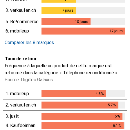
3.
verkaufen.ch
7
jours
7
jours
5.
Re!commerce
10
jours
10
jours
6.
mobileup
17
jours
17
jours
Comparer les 8 marques
Taux de retour
Fréquence à laquelle un produit de cette marque est
retourné dans la catégorie « Téléphone reconditionné ».
Source: Digitec Galaxus
1.
mobileup
4.8
%
4.8
%
2.
verkaufen.ch
5.7
%
5.7
%
3.
jusit
6
%
6
%
4.
Kaufdeinhandy.ch
6.1
%