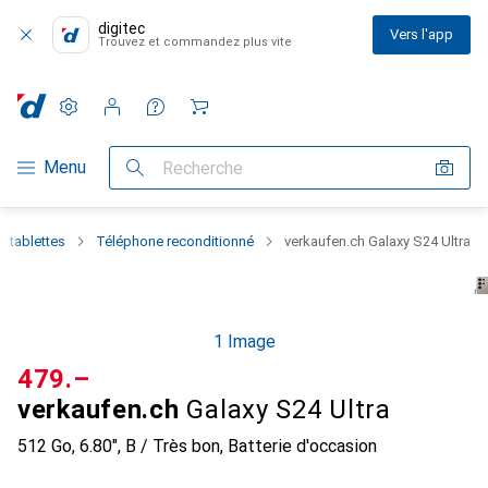
digitec
Vers l'app
Trouvez et commandez plus vite
Paramètres
Compte client
Listes de comparaison
Listes d'envies
Panier
Navigation par catégorie
Menu
Recherche
 tablettes
Téléphone reconditionné
verkaufen.ch Galaxy S24 Ultra
1 Image
CHF
479.–
verkaufen.ch
Galaxy S24 Ultra
512 Go, 6.80", B / Très bon, Batterie d'occasion