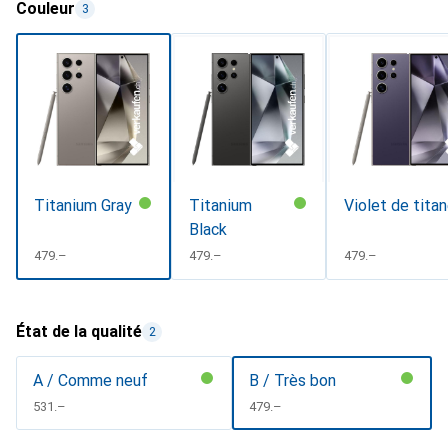
Couleur
3
Titanium Gray
Titanium
Violet de tita
Black
CHF
479.–
CHF
479.–
CHF
479.–
État de la qualité
2
A / Comme neuf
B / Très bon
CHF
531.–
CHF
479.–