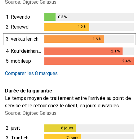
Source: Digitec Galaxus
1.
Revendo
0.3
%
0.3
%
2.
Renewd
1.2
%
1.2
%
3.
verkaufen.ch
1.6
%
1.6
%
4.
Kaufdeinhandy.ch
2.1
%
2.1
%
5.
mobileup
2.4
%
2.4
%
Comparer les 8 marques
Durée de la garantie
Le temps moyen de traitement entre l'arrivée au point de
service et le retour chez le client, en jours ouvrables.
Source: Digitec Galaxus
2.
jusit
6
jours
6
jours
3.
Trant.ch
7
jours
7
jours