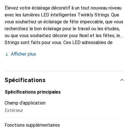
Élevez votre éclairage décoratif à un tout nouveau niveau
avec les lumières LED intelligentes Twinkly Strings. Que
vous souhaitiez un éclairage de fête impeccable, que vous
recherchiez le bon éclairage pour le travail ou les études,
ou que vous souhaitiez décorer pour Noël et les fêtes, les
Strings sont faits pour vous. Ces LED adressables de
haute qualité, contrôlées par application, sont disponibles
Afficher plus
en différentes longueurs et avec un nombre variable
d'ampoules, et ont été conçues pour offrir une luminosité
et une qualité de couleur exceptionnelles dans plus de 16
millions de couleurs, ainsi qu'une large gamme de lumière
Spécifications
blanche allant du blanc chaud au blanc froid. Parfaites pour
une utilisation en intérieur comme en extérieur.
Spécifications principales
Champ d'application
Extérieur
Fonctions supplémentaires