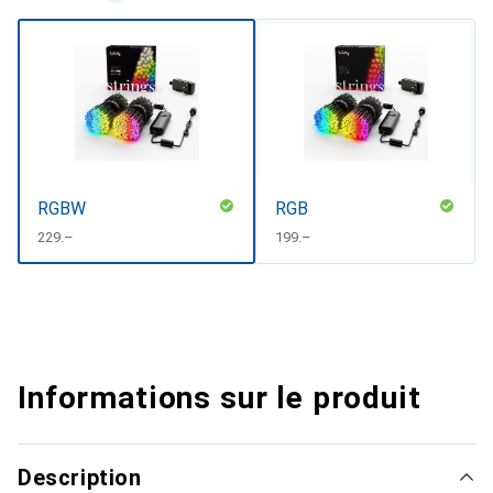
RGBW
RGB
CHF
229.–
CHF
199.–
Informations sur le produit
Description