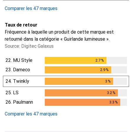
Comparer les 47 marques
Taux de retour
Fréquence à laquelle un produit de cette marque est
retourné dans la catégorie « Guirlande lumineuse ».
Source: Digitec Galaxus
22.
MU Style
2.7
%
2.7
%
23.
Dameco
2.9
%
2.9
%
24.
Twinkly
3
%
3
%
25.
LS
3.2
%
3.2
%
26.
Paulmann
3.3
%
3.3
%
Comparer les 47 marques