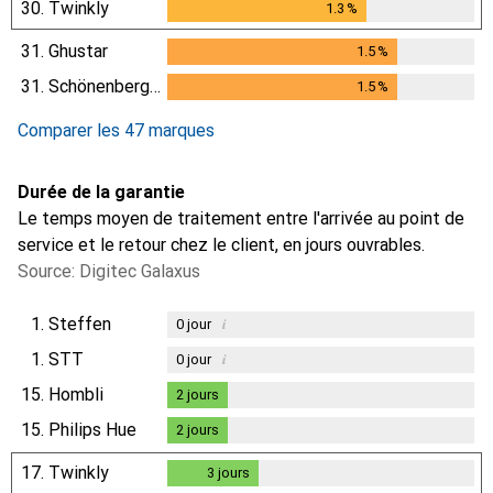
30.
Twinkly
1.3
%
1.3
%
31.
Ghustar
1.5
%
1.5
%
31.
Schönenberger
1.5
%
1.5
%
Comparer les 47 marques
Durée de la garantie
Le temps moyen de traitement entre l'arrivée au point de
service et le retour chez le client, en jours ouvrables.
Source: Digitec Galaxus
1.
Steffen
i
0
jour
1.
STT
i
0
jour
15.
Hombli
2
jours
2
jours
15.
Philips Hue
2
jours
2
jours
17.
Twinkly
3
jours
3
jours