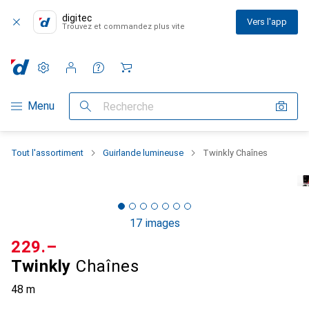
digitec
Vers l'app
Trouvez et commandez plus vite
Paramètres
Compte client
Listes de comparaison
Listes d'envies
Panier
Navigation par catégorie
Menu
Recherche
Tout l'assortiment
Guirlande lumineuse
Twinkly Chaînes
17 images
CHF
229.–
Twinkly
Chaînes
48 m