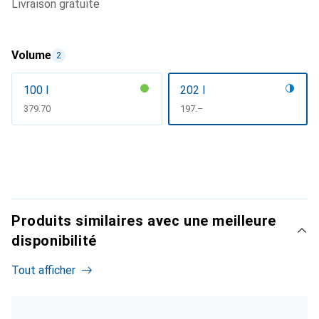
livraison gratuite
Volume
2
100 l
202 l
CHF
379.70
CHF
197.–
Produits similaires avec une meilleure
disponibilité
Tout afficher