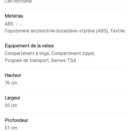
Ciel nocturne
26-30 cm x 66 cm / 51 cm x 30 cm x 76 cm - Volume : 37 L
/ 70 L / 100 L - Poids : 2,8 kg / 3,8 kg / 4,4 kg.
Matériau
i
,
ABS
Copolymère acrylonitrile-butadiène-styrène (ABS)
,
Textile
Équipement de la valise
Compartiment à linge
,
Compartiment zippé
,
Poignée de transport
,
Serrure TSA
Hauteur
76 cm
Largeur
30 cm
Profondeur
51 cm