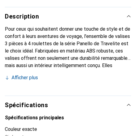
Description
Pour ceux qui souhaitent donner une touche de style et de
confort à leurs aventures de voyage, l'ensemble de valises
3 pièces à 4 roulettes de la série Panello de Travelite est
le choix idéal. Fabriquées en matériau ABS robuste, ces
valises offrent non seulement une durabilité remarquable,
mais aussi un intérieur intelligemment conçu. Elles
disposent d'un compartiment à linge, d'une sangle de
Afficher plus
croisement et d'un compartiment en filet pour un
rangement ordonné de vos affaires, ainsi qu'une poignée
télescopique verrouillable pour un tirage confortable. De
plus, le verrou TSA sécurise vos effets personnels. Que ce
Spécifications
soit pour un city trip, une escapade le temps d'un week-
end ou un tour du monde, cet ensemble est parfait pour
Spécifications principales
tous les voyageurs. Faites vos bagages, déverrouillez et
Couleur exacte
c'est parti. Dimensions : 40 cm x 20 cm x 55 cm / 45 cm x