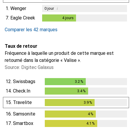
1.
Wenger
i
0
jour
7.
Eagle Creek
4
jours
4
jours
Comparer les 42 marques
Taux de retour
Fréquence à laquelle un produit de cette marque est
retourné dans la catégorie « Valise ».
Source: Digitec Galaxus
12.
Swissbags
3.2
%
3.2
%
14.
Check.In
3.4
%
3.4
%
15.
Travelite
3.9
%
3.9
%
16.
Samsonite
4
%
4
%
17.
Smartbox
4.1
%
4.1
%