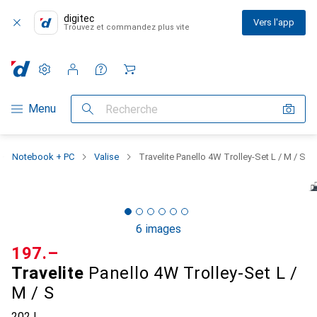
digitec
Vers l'app
Trouvez et commandez plus vite
Paramètres
Compte client
Listes de comparaison
Listes d'envies
Panier
Navigation par catégorie
Menu
Recherche
Notebook + PC
Valise
Travelite Panello 4W Trolley-Set L / M / S
6 images
CHF
197.–
Travelite
Panello 4W Trolley-Set L /
M / S
202 l