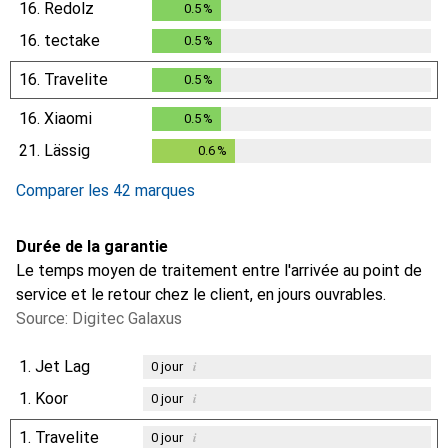
16.
Redolz
0.5
%
0.5
%
16.
tectake
0.5
%
0.5
%
16.
Travelite
0.5
%
0.5
%
16.
Xiaomi
0.5
%
0.5
%
21.
Lässig
0.6
%
0.6
%
Comparer les 42 marques
Durée de la garantie
Le temps moyen de traitement entre l'arrivée au point de
service et le retour chez le client, en jours ouvrables.
Source: Digitec Galaxus
1.
Jet Lag
i
0
jour
1.
Koor
i
0
jour
1.
Travelite
i
0
jour