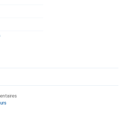
f
entaires
eurs