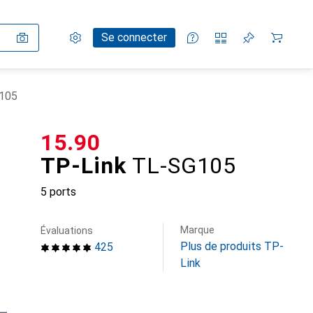
Paramètres
Compte client
Listes de comparaison
Listes d'envies
Panier
Se connecter
105
CHF
15.90
TP-Link
TL-SG105
5 ports
Marque
Évaluations
Plus de produits TP-
425
Link