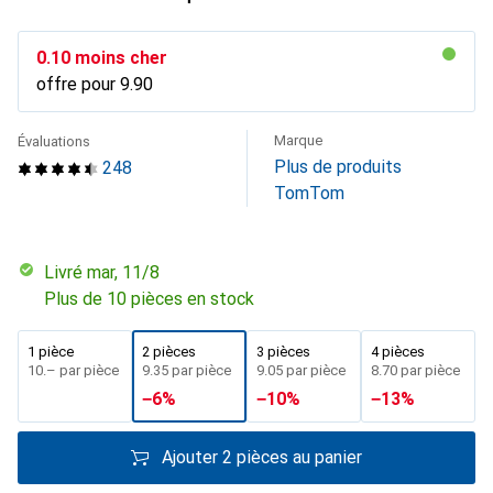
CHF
0.10
moins cher
offre pour
CHF
9.90
Marque
Évaluations
Plus de produits
248
TomTom
Livré mar, 11/8
Plus de 10 pièces en stock
1 pièce
2 pièces
3 pièces
4 pièces
CHF
10.–
par pièce
CHF
9.35
par pièce
CHF
9.05
par pièce
CHF
8.70
par pièce
−
6
%
−
10
%
−
13
%
Ajouter 2 pièces au panier