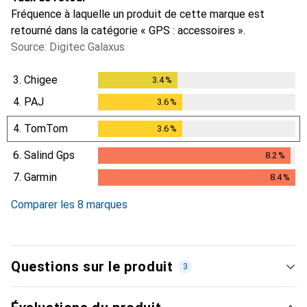
Fréquence à laquelle un produit de cette marque est
retourné dans la catégorie « GPS : accessoires ».
Source: Digitec Galaxus
3.
Chigee
3.4
%
3.4
%
4.
PAJ
3.6
%
3.6
%
4.
TomTom
3.6
%
3.6
%
6.
Salind Gps
8.2
%
8.2
%
7.
Garmin
8.4
%
8.4
%
Comparer les 8 marques
Questions sur le produit
3