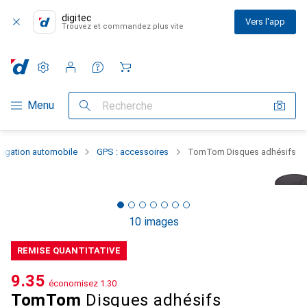
digitec
Vers l'app
Trouvez et commandez plus vite
Paramètres
Compte client
Listes de comparaison
Listes d'envies
Panier
Navigation par catégorie
Menu
Recherche
vigation automobile
GPS : accessoires
TomTom Disques adhésifs
10 images
REMISE QUANTITATIVE
CHF
9.35
économisez
CHF
1.30
TomTom
Disques adhésifs