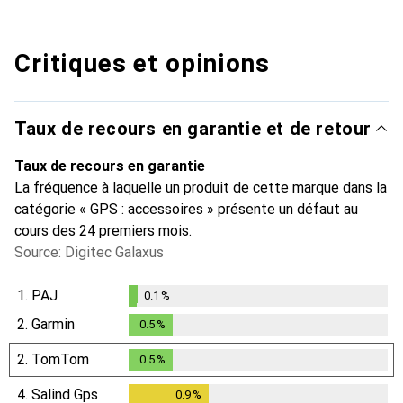
Critiques et opinions
Taux de recours en garantie et de retour
Taux de recours en garantie
La fréquence à laquelle un produit de cette marque dans la
catégorie « GPS : accessoires » présente un défaut au
cours des 24 premiers mois.
Source: Digitec Galaxus
1.
PAJ
0.1
%
0.1
%
2.
Garmin
0.5
%
0.5
%
2.
TomTom
0.5
%
0.5
%
4.
Salind Gps
0.9
%
0.9
%