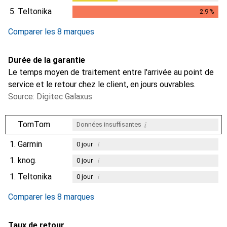
5.
Teltonika
2.9
%
2.9
%
Comparer les 8 marques
Durée de la garantie
Le temps moyen de traitement entre l'arrivée au point de
service et le retour chez le client, en jours ouvrables.
Source: Digitec Galaxus
i
TomTom
Données insuffisantes
1.
Garmin
i
0
jour
1.
knog.
i
0
jour
1.
Teltonika
i
0
jour
i
Données insuffisantes
Comparer les 8 marques
Taux de retour