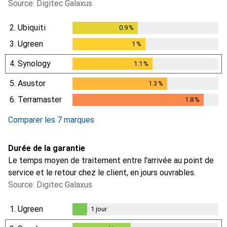
Source: Digitec Galaxus
2.
Ubiquiti
0.9
%
0.9
%
3.
Ugreen
1
%
1
%
4.
Synology
1.1
%
1.1
%
5.
Asustor
1.3
%
1.3
%
6.
Terramaster
1.8
%
1.8
%
Comparer les 7 marques
Durée de la garantie
Le temps moyen de traitement entre l'arrivée au point de
service et le retour chez le client, en jours ouvrables.
Source: Digitec Galaxus
1.
Ugreen
1
jour
1
jour