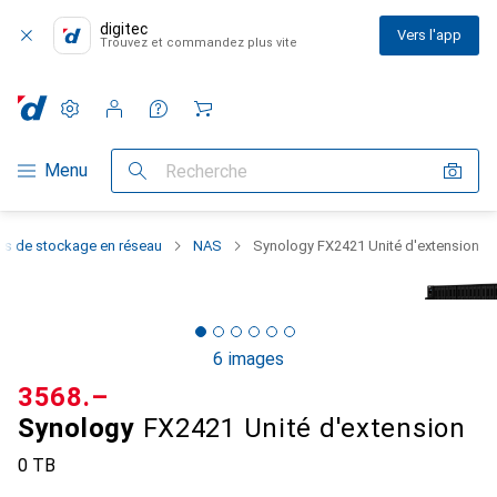
digitec
Vers l'app
Trouvez et commandez plus vite
Paramètres
Compte client
Listes de comparaison
Listes d'envies
Panier
Navigation par catégorie
Menu
Recherche
rs de stockage en réseau
NAS
Synology FX2421 Unité d'extension
6 images
CHF
3568.–
Synology
FX2421 Unité d'extension
0 TB