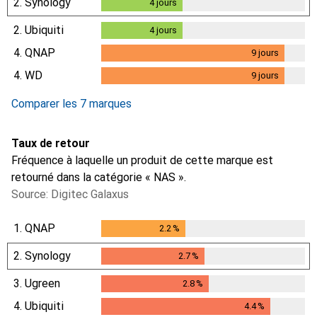
2.
Synology
4
jours
4
jours
2.
Ubiquiti
4
jours
4
jours
4.
QNAP
9
jours
9
jours
4.
WD
9
jours
9
jours
Comparer les 7 marques
Taux de retour
Fréquence à laquelle un produit de cette marque est
retourné dans la catégorie « NAS ».
Source: Digitec Galaxus
1.
QNAP
2.2
%
2.2
%
2.
Synology
2.7
%
2.7
%
3.
Ugreen
2.8
%
2.8
%
4.
Ubiquiti
4.4
%
4.4
%