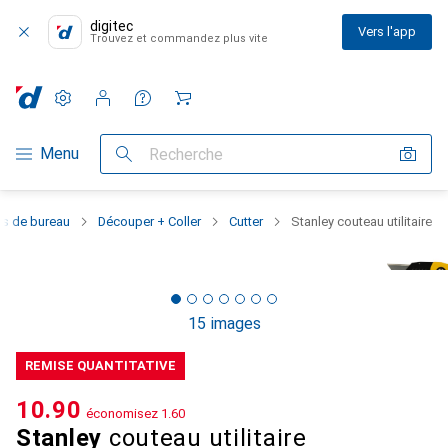
digitec
Vers l'app
Trouvez et commandez plus vite
Paramètres
Compte client
Listes de comparaison
Listes d'envies
Panier
Navigation par catégorie
Menu
Recherche
es de bureau
Découper + Coller
Cutter
Stanley couteau utilitaire
15 images
REMISE QUANTITATIVE
CHF
10.90
économisez
CHF
1.60
Stanley
couteau utilitaire