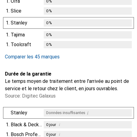
1.
Olfa
0
%
1.
Slice
0
%
1.
Stanley
0
%
1.
Tajima
0
%
1.
Toolcraft
0
%
Comparer les 45 marques
Durée de la garantie
Le temps moyen de traitement entre l'arrivée au point de
service et le retour chez le client, en jours ouvrables.
Source: Digitec Galaxus
i
Stanley
Données insuffisantes
1.
Black & Decker
i
0
jour
1.
Bosch Professional
i
0
jour