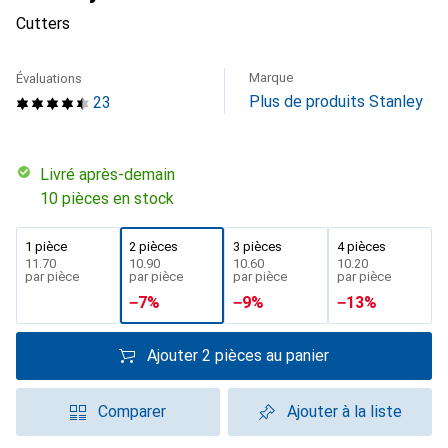
Cutters
Marque
Évaluations
Plus de produits Stanley
23
Livré après-demain
10 pièces en stock
1 pièce
2 pièces
3 pièces
4 pièces
CHF
11.70
CHF
10.90
CHF
10.60
CHF
10.20
par pièce
par pièce
par pièce
par pièce
−
7
%
−
9
%
−
13
%
Ajouter 2 pièces au panier
Comparer
Ajouter à la liste