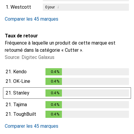
1.
Westcott
i
0
jour
i
Données insuffisantes
Comparer les 45 marques
Taux de retour
Fréquence à laquelle un produit de cette marque est
retourné dans la catégorie « Cutter ».
Source: Digitec Galaxus
21.
Kendo
0.4
%
0.4
%
21.
OK-Line
0.4
%
0.4
%
21.
Stanley
0.4
%
0.4
%
21.
Tajima
0.4
%
0.4
%
21.
ToughBuilt
0.4
%
0.4
%
Comparer les 45 marques