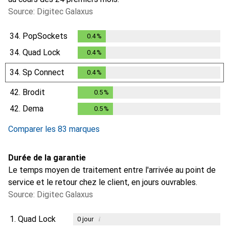
Source: Digitec Galaxus
34.
PopSockets
0.4
%
0.4
%
34.
Quad Lock
0.4
%
0.4
%
34.
Sp Connect
0.4
%
0.4
%
42.
Brodit
0.5
%
0.5
%
42.
Dema
0.5
%
0.5
%
Comparer les 83 marques
Durée de la garantie
Le temps moyen de traitement entre l'arrivée au point de
service et le retour chez le client, en jours ouvrables.
Source: Digitec Galaxus
1.
Quad Lock
i
0
jour