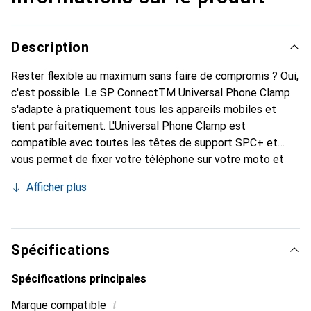
Description
Rester flexible au maximum sans faire de compromis ? Oui,
c'est possible. Le SP ConnectTM Universal Phone Clamp
s'adapte à pratiquement tous les appareils mobiles et
tient parfaitement. L'Universal Phone Clamp est
compatible avec toutes les têtes de support SPC+ et
vous permet de fixer votre téléphone sur votre moto et
dans de nombreuses autres activités. Peu importe ce que
Afficher plus
vous avez prévu : Votre prochaine aventure peut arriver.
Avec le SP ConnectTM Moto Mount LT, vous disposez
d'une solution de montage de smartphone de haute qualité
sur votre guidon. Le Moto Mount LT peut être monté sur
Spécifications
des guidons standard ou oversize de 2,22 / 2,54 / 2,86 /
3,17 cm de diamètre ou 0,875 / 1,0 / 1,125 / 1,25 pouces
Spécifications principales
et peut être ajusté de manière flexible à 360°. Votre
i
Marque compatible
appareil mobile est ainsi positionné de manière optimale