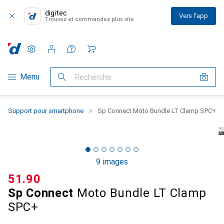
digitec
Vers l'app
Trouvez et commandez plus vite
Paramètres
Compte client
Listes de comparaison
Listes d'envies
Panier
Navigation par catégorie
Menu
Recherche
Support pour smartphone
Sp Connect Moto Bundle LT Clamp SPC+
9 images
CHF
51.90
Sp Connect
Moto Bundle LT Clamp
SPC+