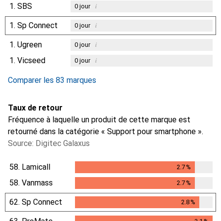
1.
SBS
i
0
jour
1.
Sp Connect
i
0
jour
1.
Ugreen
i
0
jour
1.
Vicseed
i
0
jour
Comparer les 83 marques
Taux de retour
Fréquence à laquelle un produit de cette marque est
retourné dans la catégorie « Support pour smartphone ».
Source: Digitec Galaxus
58.
Lamicall
2.7
%
2.7
%
58.
Vanmass
2.7
%
2.7
%
62.
Sp Connect
2.8
%
2.8
%