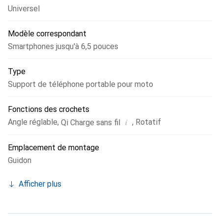
Universel
dans votre champ de vision. C'est vous qui décidez si vous
voulez utiliser le mode paysage ou portrait. Utilisez votre
Modèle correspondant
smartphone lors de vos sorties à moto, par exemple pour
la navigation, et gardez toujours un œil sur le parcours. Une
Smartphones jusqu'à 6,5 pouces
sécurité maximale et un côté pratique.
Type
Support de téléphone portable pour moto
Fonctions des crochets
i
Angle réglable
,
,
Rotatif
Qi Charge sans fil
Emplacement de montage
Guidon
Afficher plus