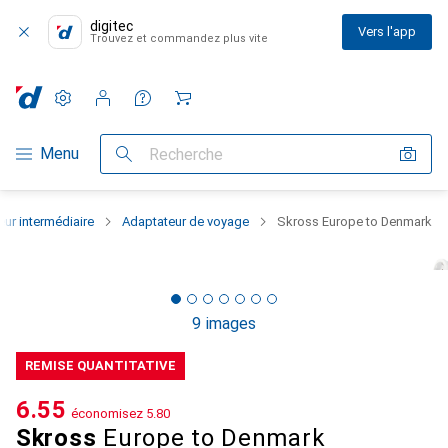
digitec
Vers l'app
Trouvez et commandez plus vite
Paramètres
Compte client
Listes de comparaison
Listes d'envies
Panier
Navigation par catégorie
Menu
Recherche
ur intermédiaire
Adaptateur de voyage
Skross Europe to Denmark
9 images
REMISE QUANTITATIVE
CHF
6.55
économisez
CHF
5.80
Skross
Europe to Denmark