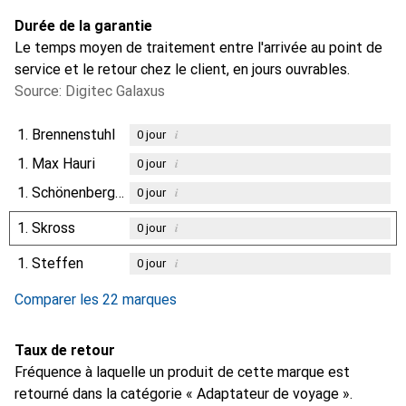
Durée de la garantie
Le temps moyen de traitement entre l'arrivée au point de
service et le retour chez le client, en jours ouvrables.
Source: Digitec Galaxus
1.
Brennenstuhl
i
0
jour
1.
Max Hauri
i
0
jour
1.
Schönenberger
i
0
jour
1.
Skross
i
0
jour
1.
Steffen
i
0
jour
Comparer les 22 marques
Taux de retour
Fréquence à laquelle un produit de cette marque est
retourné dans la catégorie « Adaptateur de voyage ».