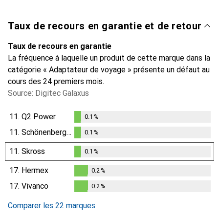
Taux de recours en garantie et de retour
Taux de recours en garantie
La fréquence à laquelle un produit de cette marque dans la
catégorie « Adaptateur de voyage » présente un défaut au
cours des 24 premiers mois.
Source: Digitec Galaxus
11.
Q2 Power
0.1
%
0.1
%
11.
Schönenberger
0.1
%
0.1
%
11.
Skross
0.1
%
0.1
%
17.
Hermex
0.2
%
0.2
%
17.
Vivanco
0.2
%
0.2
%
Comparer les 22 marques