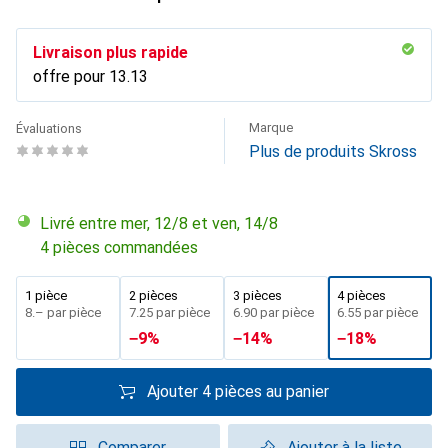
Livraison plus rapide
offre pour
CHF
13.13
Marque
Évaluations
Plus de produits Skross
Livré entre mer, 12/8 et ven, 14/8
4 pièces commandées
1 pièce
2 pièces
3 pièces
4 pièces
CHF
8.–
par pièce
CHF
7.25
par pièce
CHF
6.90
par pièce
CHF
6.55
par pièce
−
9
%
−
14
%
−
18
%
Ajouter 4 pièces au panier
Comparer
Ajouter à la liste