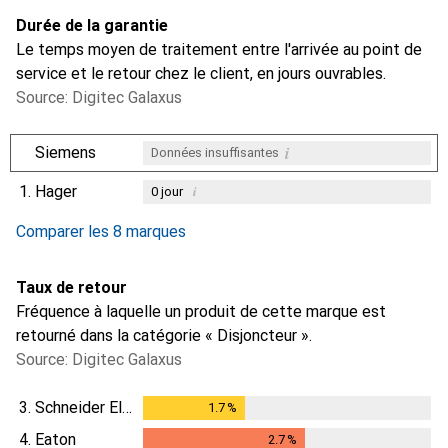
Durée de la garantie
Le temps moyen de traitement entre l'arrivée au point de
service et le retour chez le client, en jours ouvrables.
Source: Digitec Galaxus
i
Siemens
Données insuffisantes
1.
Hager
i
0
jour
i
i
i
Données insuffisantes
Données insuffisantes
Données insuffisantes
Comparer les 8 marques
Taux de retour
Fréquence à laquelle un produit de cette marque est
retourné dans la catégorie « Disjoncteur ».
Source: Digitec Galaxus
3.
Schneider Electric
1.7
%
1.7
%
4.
Eaton
2.7
%
2.7
%