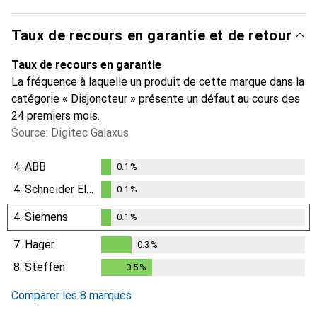
Taux de recours en garantie et de retour
Taux de recours en garantie
La fréquence à laquelle un produit de cette marque dans la
catégorie « Disjoncteur » présente un défaut au cours des
24 premiers mois.
Source: Digitec Galaxus
4.
ABB
0.1
%
0.1
%
4.
Schneider Electric
0.1
%
0.1
%
4.
Siemens
0.1
%
0.1
%
7.
Hager
0.3
%
0.3
%
8.
Steffen
0.5
%
0.5
%
Comparer les 8 marques