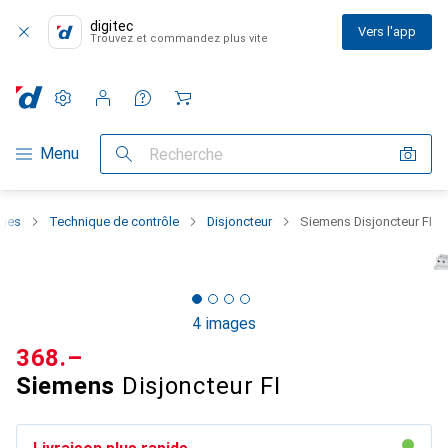
digitec
Vers l'app
Trouvez et commandez plus vite
Paramètres
Compte client
Listes de comparaison
Listes d'envies
Panier
Navigation par catégorie
Menu
Recherche
ques
Technique de contrôle
Disjoncteur
Siemens Disjoncteur FI
4 images
CHF
368.–
Siemens
Disjoncteur FI