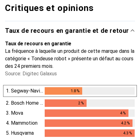
Critiques et opinions
Taux de recours en garantie et de retour
Taux de recours en garantie
La fréquence à laquelle un produit de cette marque dans la
catégorie « Tondeuse robot » présente un défaut au cours
des 24 premiers mois.
Source: Digitec Galaxus
1.
Segway-Navimow
1.8
%
1.8
%
2.
Bosch Home & Garden
2
%
2
%
3.
Mova
4
%
4
%
4.
Mammotion
4.2
%
4.2
%
5.
Husqvarna
4.3
%