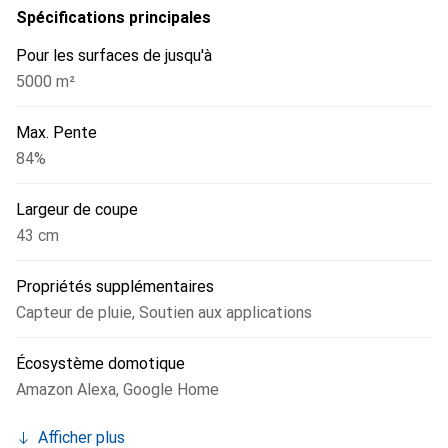
vocales. Le capteur de pluie intégré garantit que le robot
Spécifications principales
tondeuse ne fonctionne pas par temps humide, préservant
Pour les surfaces de jusqu'à
ainsi la pelouse et prolongeant la durée de vie de l'appareil.
5000 m²
Avec un niveau de pression acoustique de 68 dB, le X450E
fonctionne silencieusement, sans perturber la tranquillité
Max. Pente
du jardin.
84%
Largeur de coupe
43 cm
Propriétés supplémentaires
Capteur de pluie
,
Soutien aux applications
Écosystème domotique
Amazon Alexa
,
Google Home
Afficher plus