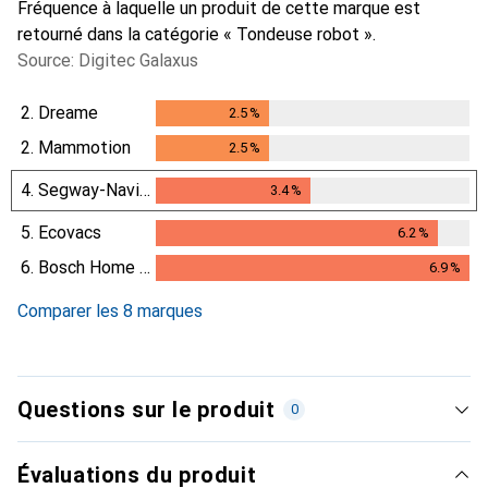
Fréquence à laquelle un produit de cette marque est
retourné dans la catégorie « Tondeuse robot ».
Source: Digitec Galaxus
2.
Dreame
2.5
%
2.5
%
2.
Mammotion
2.5
%
2.5
%
4.
Segway-Navimow
3.4
%
3.4
%
5.
Ecovacs
6.2
%
6.2
%
6.
Bosch Home & Garden
6.9
%
6.9
%
Comparer les 8 marques
Questions sur le produit
0
Évaluations du produit