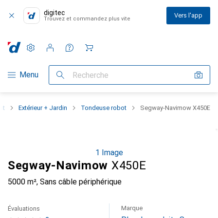
digitec
Vers l'app
Trouvez et commandez plus vite
Paramètres
Compte client
Listes de comparaison
Listes d'envies
Panier
Navigation par catégorie
Menu
Recherche
at
Extérieur + Jardin
Tondeuse robot
Segway-Navimow X450E
1 Image
Segway-Navimow
X450E
5000 m², Sans câble périphérique
Marque
Évaluations