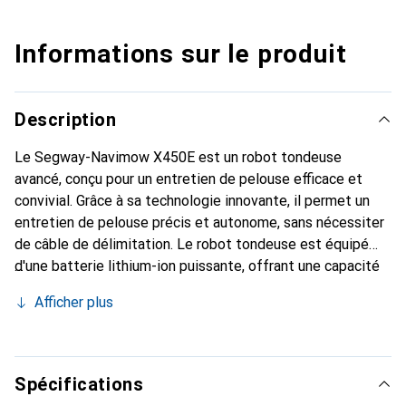
Informations sur le produit
Description
Le Segway-Navimow X450E est un robot tondeuse
avancé, conçu pour un entretien de pelouse efficace et
convivial. Grâce à sa technologie innovante, il permet un
entretien de pelouse précis et autonome, sans nécessiter
de câble de délimitation. Le robot tondeuse est équipé
d'une batterie lithium-ion puissante, offrant une capacité
de 15 000 mAh et permettant une durée de
Afficher plus
fonctionnement de plusieurs heures. Grâce à sa
compatibilité avec les maisons intelligentes, le X450E
s'intègre facilement dans les systèmes existants, y
compris Amazon Alexa et Google Home, ce qui permet un
Spécifications
contrôle et une programmation simples par commandes