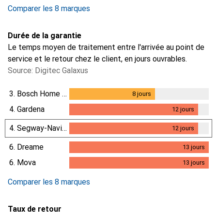
4.3
%
Comparer les 8 marques
Durée de la garantie
Le temps moyen de traitement entre l'arrivée au point de
service et le retour chez le client, en jours ouvrables.
Source: Digitec Galaxus
3.
Bosch Home & Garden
8
jours
8
jours
4.
Gardena
12
jours
12
jours
4.
Segway-Navimow
12
jours
12
jours
6.
Dreame
13
jours
13
jours
6.
Mova
13
jours
13
jours
Comparer les 8 marques
Taux de retour