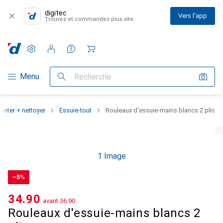
digitec
Vers l'app
Trouvez et commandez plus vite
Paramètres
Compte client
Listes de comparaison
Listes d'envies
Panier
Navigation par catégorie
Menu
Recherche
Jeter + nettoyer
Essuie-tout
Rouleaux d'essuie-mains blancs 2 plis
1 Image
−5%
CHF
34.90
avant
CHF
36.90
Rouleaux d'essuie-mains blancs 2