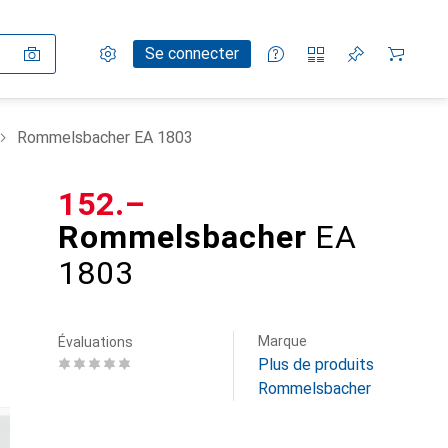
Paramètres
Compte client
Listes de comparaison
Listes d'envies
Panier
Se connecter
Rommelsbacher EA 1803
CHF
152.–
Rommelsbacher
EA
1803
Marque
Évaluations
Plus de produits
Rommelsbacher