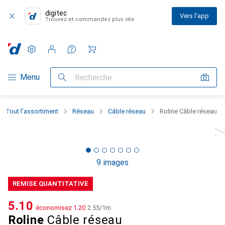
digitec
Vers l'app
Trouvez et commandez plus vite
Paramètres
Compte client
Listes de comparaison
Listes d'envies
Panier
Navigation par catégorie
Menu
Recherche
Tout l'assortiment
Réseau
Câble réseau
Roline Câble réseau
9 images
REMISE QUANTITATIVE
CHF
5.10
économisez
CHF
1.20
CHF
2.55
/
1m
Roline
Câble réseau