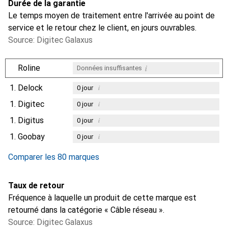
Durée de la garantie
Le temps moyen de traitement entre l'arrivée au point de
service et le retour chez le client, en jours ouvrables.
Source: Digitec Galaxus
i
Roline
Données insuffisantes
1.
Delock
i
0
jour
1.
Digitec
i
0
jour
1.
Digitus
i
0
jour
1.
Goobay
i
0
jour
Comparer les 80 marques
Taux de retour
Fréquence à laquelle un produit de cette marque est
retourné dans la catégorie « Câble réseau ».
Source: Digitec Galaxus