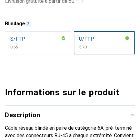
i
Livraison gratuite à partir de 50.–
Blindage
2
S/FTP
U/FTP
CHF
8.65
CHF
5.70
Informations sur le produit
Description
Câble réseau blindé en paire de catégorie 6A, pré-terminé
avec des connecteurs RJ-45 à chaque extrémité. Convient