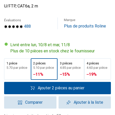
U/FTP, CAT6a, 2 m
Marque
Évaluations
Plus de produits Roline
488
Livré entre lun, 10/8 et mar, 11/8
Plus de 10 pièces en stock chez le fournisseur
1 pièce
2 pièces
3 pièces
4 pièces
CHF
5.70
par pièce
CHF
5.10
par pièce
CHF
4.85
par pièce
CHF
4.60
par pièce
−
11
%
−
15
%
−
19
%
Ajouter 2 pièces au panier
Comparer
Ajouter à la liste