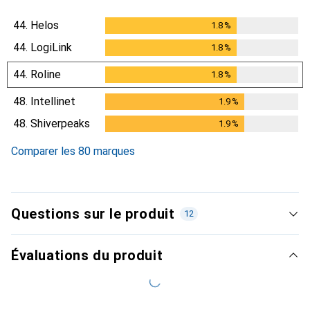
44.
Helos
1.8
%
1.8
%
44.
LogiLink
1.8
%
1.8
%
44.
Roline
1.8
%
1.8
%
48.
Intellinet
1.9
%
1.9
%
48.
Shiverpeaks
1.9
%
1.9
%
Comparer les 80 marques
Questions sur le produit
12
Évaluations du produit