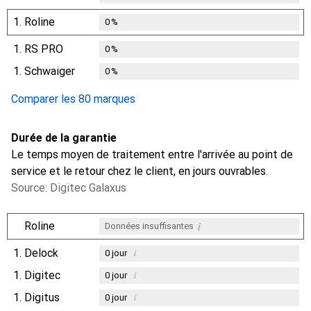
1.
Roline
0
%
1.
RS PRO
0
%
1.
Schwaiger
0
%
Comparer les 80 marques
Durée de la garantie
Le temps moyen de traitement entre l'arrivée au point de
service et le retour chez le client, en jours ouvrables.
Source: Digitec Galaxus
i
Roline
Données insuffisantes
1.
Delock
i
0
jour
1.
Digitec
i
0
jour
1.
Digitus
i
0
jour