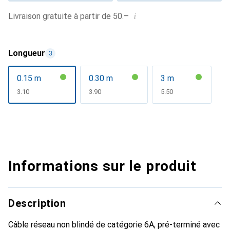
i
Livraison gratuite à partir de 50.–
Longueur
3
0.15 m
0.30 m
3 m
CHF
3.10
CHF
3.90
CHF
5.50
Informations sur le produit
Description
Câble réseau non blindé de catégorie 6A, pré-terminé avec