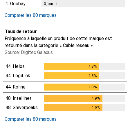
1.
Goobay
i
0
jour
Comparer les 80 marques
Taux de retour
Fréquence à laquelle un produit de cette marque est
retourné dans la catégorie « Câble réseau ».
Source: Digitec Galaxus
44.
Helos
1.8
%
1.8
%
44.
LogiLink
1.8
%
1.8
%
44.
Roline
1.8
%
1.8
%
48.
Intellinet
1.9
%
1.9
%
48.
Shiverpeaks
1.9
%
1.9
%
Comparer les 80 marques