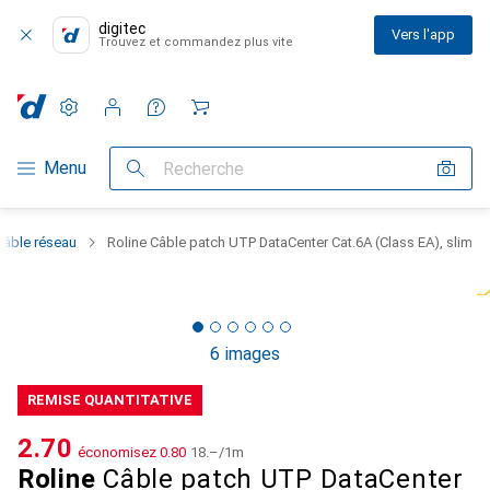
digitec
Vers l'app
Trouvez et commandez plus vite
Paramètres
Compte client
Listes de comparaison
Listes d'envies
Panier
Navigation par catégorie
Menu
Recherche
Câble réseau
Roline Câble patch UTP DataCenter Cat.6A (Class EA), slim
6 images
REMISE QUANTITATIVE
CHF
2.70
économisez
CHF
0.80
CHF
18.–
/
1m
Roline
Câble patch UTP DataCenter