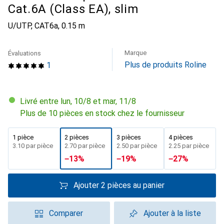
Cat.6A (Class EA), slim
U/UTP, CAT6a, 0.15 m
Marque
Évaluations
Plus de produits Roline
1
Livré entre lun, 10/8 et mar, 11/8
Plus de 10 pièces en stock chez le fournisseur
1 pièce
2 pièces
3 pièces
4 pièces
CHF
3.10
par pièce
CHF
2.70
par pièce
CHF
2.50
par pièce
CHF
2.25
par pièce
−
13
%
−
19
%
−
27
%
Ajouter 2 pièces au panier
Comparer
Ajouter à la liste