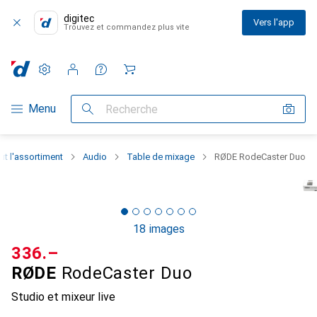
digitec
Vers l'app
Trouvez et commandez plus vite
Paramètres
Compte client
Listes de comparaison
Listes d'envies
Panier
Navigation par catégorie
Menu
Recherche
ut l'assortiment
Audio
Table de mixage
RØDE RodeCaster Duo
18 images
CHF
336.–
RØDE
RodeCaster Duo
Studio et mixeur live