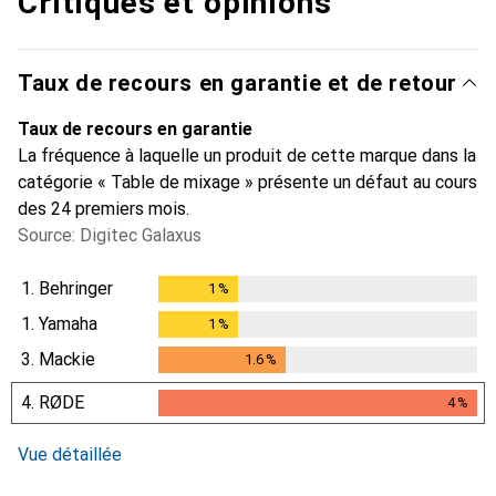
Critiques et opinions
Taux de recours en garantie et de retour
Taux de recours en garantie
La fréquence à laquelle un produit de cette marque dans la
catégorie « Table de mixage » présente un défaut au cours
des 24 premiers mois.
Source: Digitec Galaxus
1.
Behringer
1
%
1
%
1.
Yamaha
1
%
1
%
3.
Mackie
1.6
%
1.6
%
4.
RØDE
4
%
4
%
Vue détaillée