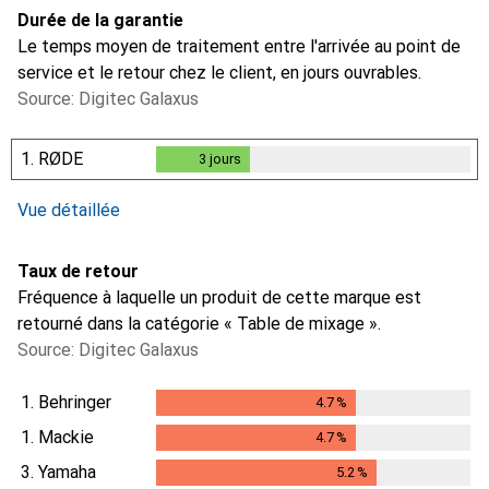
Durée de la garantie
Le temps moyen de traitement entre l'arrivée au point de
service et le retour chez le client, en jours ouvrables.
Source: Digitec Galaxus
1.
RØDE
3
jours
3
jours
i
i
i
Données insuffisantes
Données insuffisantes
Données insuffisantes
Vue détaillée
Taux de retour
Fréquence à laquelle un produit de cette marque est
retourné dans la catégorie « Table de mixage ».
Source: Digitec Galaxus
1.
Behringer
4.7
%
4.7
%
1.
Mackie
4.7
%
4.7
%
3.
Yamaha
5.2
%
5.2
%