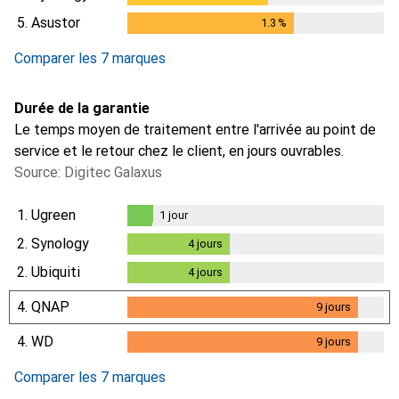
5.
Asustor
1.3
%
1.3
%
Comparer les 7 marques
Durée de la garantie
Le temps moyen de traitement entre l'arrivée au point de
service et le retour chez le client, en jours ouvrables.
Source: Digitec Galaxus
1.
Ugreen
1
jour
1
jour
2.
Synology
4
jours
4
jours
2.
Ubiquiti
4
jours
4
jours
4.
QNAP
9
jours
9
jours
4.
WD
9
jours
9
jours
Comparer les 7 marques