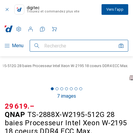
digitec
Vers l'app
Trouvez et commandez plus vite
Paramètres
Compte client
Listes de comparaison
Listes d'envies
Panier
Navigation par catégorie
Menu
Recherche
5-512G 28 baies Processeur Intel Xeon W-2195 18 coeurs DDR4 ECC Max.
7 images
CHF
29 619.–
QNAP
TS-2888X-W2195-512G 28
baies Processeur Intel Xeon W-2195
18 coeurs DDR4 ECC Max.