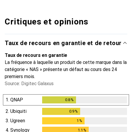
Critiques et opinions
Taux de recours en garantie et de retour
Taux de recours en garantie
La fréquence à laquelle un produit de cette marque dans la
catégorie « NAS » présente un défaut au cours des 24
premiers mois.
Source: Digitec Galaxus
1.
QNAP
0.8
%
0.8
%
2.
Ubiquiti
0.9
%
0.9
%
3.
Ugreen
1
%
1
%
4.
Synology
1.1
%
1.1
%