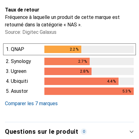
Taux de retour
Fréquence à laquelle un produit de cette marque est
retourné dans la catégorie « NAS ».
Source: Digitec Galaxus
1.
QNAP
2.2
%
2.2
%
2.
Synology
2.7
%
2.7
%
3.
Ugreen
2.8
%
2.8
%
4.
Ubiquiti
4.4
%
4.4
%
5.
Asustor
5.3
%
5.3
%
Comparer les 7 marques
Questions sur le produit
0