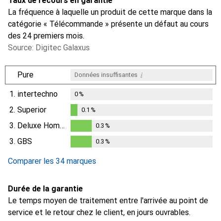
Taux de recours en garantie
La fréquence à laquelle un produit de cette marque dans la
catégorie « Télécommande » présente un défaut au cours
des 24 premiers mois.
Source: Digitec Galaxus
i
Pure
Données insuffisantes
1.
intertechno
0
%
2.
Superior
0.1
%
0.1
%
3.
Deluxe Homeart
0.3
%
0.3
%
3.
GBS
0.3
%
0.3
%
Comparer les 34 marques
Durée de la garantie
Le temps moyen de traitement entre l'arrivée au point de
service et le retour chez le client, en jours ouvrables.