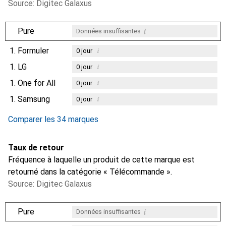
Source: Digitec Galaxus
i
Pure
Données insuffisantes
1.
Formuler
i
0
jour
1.
LG
i
0
jour
1.
One for All
i
0
jour
1.
Samsung
i
0
jour
Comparer les 34 marques
Taux de retour
Fréquence à laquelle un produit de cette marque est
retourné dans la catégorie « Télécommande ».
Source: Digitec Galaxus
i
Pure
Données insuffisantes