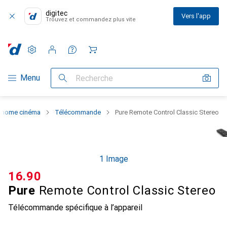
digitec
Vers l'app
Trouvez et commandez plus vite
Paramètres
Compte client
Listes de comparaison
Listes d'envies
Panier
Navigation par catégorie
Menu
Recherche
 home cinéma
Télécommande
Pure Remote Control Classic Stereo
1 Image
CHF
16.90
Pure
Remote Control Classic Stereo
Télécommande spécifique à l’appareil