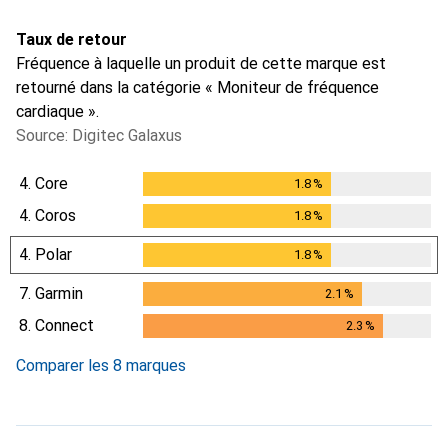
Taux de retour
Fréquence à laquelle un produit de cette marque est
retourné dans la catégorie « Moniteur de fréquence
cardiaque ».
Source: Digitec Galaxus
4.
Core
1.8
%
1.8
%
4.
Coros
1.8
%
1.8
%
4.
Polar
1.8
%
1.8
%
7.
Garmin
2.1
%
2.1
%
8.
Connect
2.3
%
2.3
%
Comparer les 8 marques