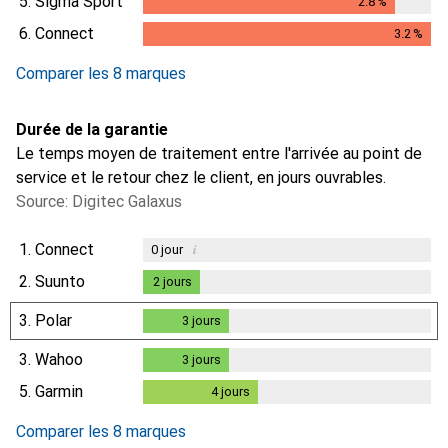
5.
Sigma Sport
2.8
%
2.8
%
6.
Connect
3.2
%
3.2
%
Comparer les 8 marques
Durée de la garantie
Le temps moyen de traitement entre l'arrivée au point de
service et le retour chez le client, en jours ouvrables.
Source: Digitec Galaxus
1.
Connect
i
0
jour
2.
Suunto
2
jours
2
jours
3.
Polar
3
jours
3
jours
3.
Wahoo
3
jours
3
jours
5.
Garmin
4
jours
4
jours
Comparer les 8 marques