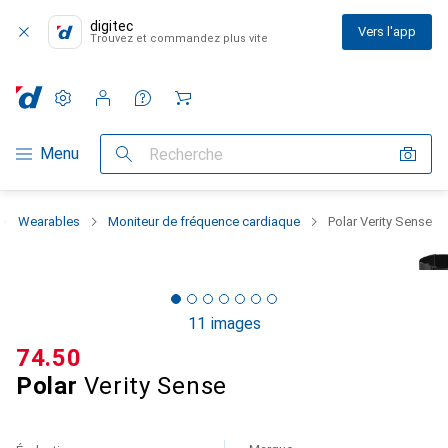
digitec
Vers l'app
Trouvez et commandez plus vite
Paramètres
Compte client
Listes de comparaison
Listes d'envies
Panier
Navigation par catégorie
Menu
Recherche
Wearables
Moniteur de fréquence cardiaque
Polar Verity Sense
11 images
CHF
74.50
Polar
Verity Sense