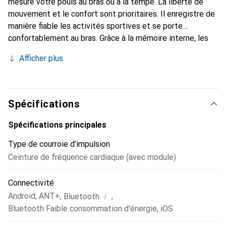
mesure votre pouls au bras ou à la tempe. La liberté de
mouvement et le confort sont prioritaires. Il enregistre de
manière fiable les activités sportives et se porte
confortablement au bras. Grâce à la mémoire interne, les
séances d'entraînement peuvent être enregistrées
Afficher plus
directement sans smartphone ni montre de sport, puis
synchronisées ultérieurement.
Spécifications
Spécifications principales
Type de courroie d'impulsion
Ceinture de fréquence cardiaque (avec module)
Connectivité
i
Android
,
ANT+
,
,
Bluetooth
Bluetooth Faible consommation d'énergie
,
iOS