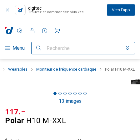
digitec
Vers l'app
Trouvez et commandez plus vite
Paramètres
Compte client
Listes de comparaison
Listes d'envies
Panier
Navigation par catégorie
Menu
Recherche
Wearables
Moniteur de fréquence cardiaque
Polar H10 M-XXL
13 images
CHF
117.–
Polar
H10 M-XXL