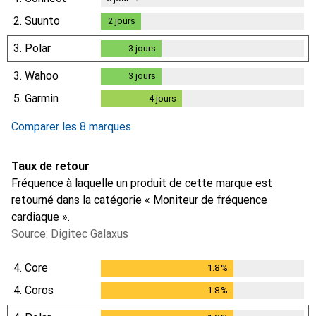
2.
Suunto
2
jours
2
jours
3.
Polar
3
jours
3
jours
3.
Wahoo
3
jours
3
jours
5.
Garmin
4
jours
4
jours
Comparer les 8 marques
Taux de retour
Fréquence à laquelle un produit de cette marque est
retourné dans la catégorie « Moniteur de fréquence
cardiaque ».
Source: Digitec Galaxus
4.
Core
1.8
%
1.8
%
4.
Coros
1.8
%
1.8
%