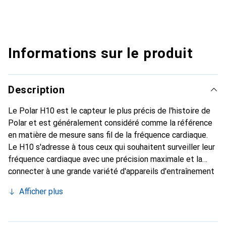
Informations sur le produit
Description
Le Polar H10 est le capteur le plus précis de l'histoire de
Polar et est généralement considéré comme la référence
en matière de mesure sans fil de la fréquence cardiaque.
Le H10 s'adresse à tous ceux qui souhaitent surveiller leur
fréquence cardiaque avec une précision maximale et la
connecter à une grande variété d'appareils d'entraînement
via Bluetooth et ANT+. Il constitue la solution pour tous
Afficher plus
les sports, y compris ceux où le smartphone et la montre
de sport ne peuvent être utilisés. Le capteur de fréquence
cardiaque Polar H10 dispose d'une mémoire intégrée pour