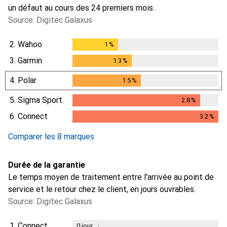
un défaut au cours des 24 premiers mois.
Source: Digitec Galaxus
2.
Wahoo
1
%
1
%
3.
Garmin
1.3
%
1.3
%
4.
Polar
1.5
%
1.5
%
5.
Sigma Sport
2.8
%
2.8
%
6.
Connect
3.2
%
3.2
%
Comparer les 8 marques
Durée de la garantie
Le temps moyen de traitement entre l'arrivée au point de
service et le retour chez le client, en jours ouvrables.
Source: Digitec Galaxus
1.
Connect
i
0
jour