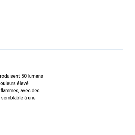
produisent 50 lumens
ouleurs élevé.
s flammes, avec des
, semblable à une
 tes lumières par des
monie avec ta musique
nnières. Effets
, une luminosité et
uniques pour des