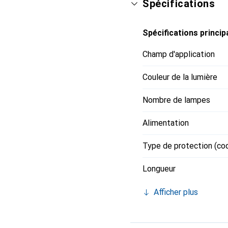
Spécifications
occasions spéciales. De
lumière émise ; les lam
Spécifications princip
durables que le polycar
Champ d'application
Couleur de la lumière
Nombre de lampes
Alimentation
Type de protection (co
Longueur
Afficher plus