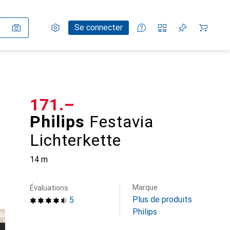
Paramètres
Compte client
Listes de comparaison
Listes d'envies
Panier
Se connecter
CHF
171.–
Philips
Festavia
Lichterkette
14 m
Marque
Évaluations
Plus de produits
5
Philips