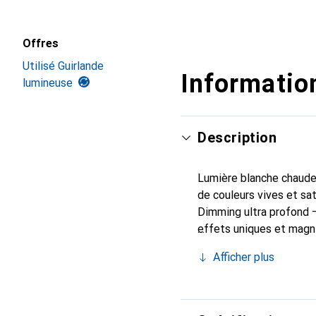
Offres
Utilisé Guirlande
Information
lumineuse
Description
Lumière blanche chaude
de couleurs vives et sat
Dimming ultra profond –
effets uniques et magni
série de bougies. Synch
Afficher plus
changements de couleur,
préférée ; une vaste ga
lumineux magnifiques et
une direction de rayonn