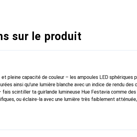
s sur le produit
 et pleine capacité de couleur – les ampoules LED sphériques 
urées ainsi qu'une lumière blanche avec un indice de rendu des c
 fais scintiller ta guirlande lumineuse Hue Festavia comme de
fiques, ou éclaire-la avec une lumière très faiblement atténuée
ronisation avec la musique et scènes dynamiques – synchronise
 des variations d'intensité et des éclairages plus vifs, en har
lerie de scènes avec une section spéciale pour les scènes saiso
 uniques – le design Lightguide assure des couleurs équilibrées
ement optimales pour des effets idéaux ; des effets lumineux 