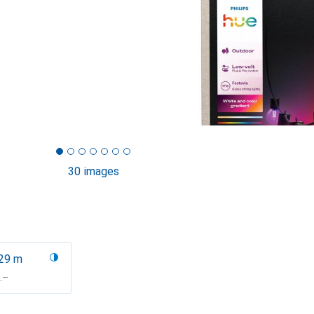
30 images
29 m
F
.–