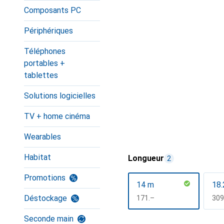
Composants PC
Périphériques
Téléphones
portables +
tablettes
Solutions logicielles
TV + home cinéma
Wearables
Habitat
Longueur
2
Promotions
14 m
18.
Déstockage
CHF
171.–
CH
309
Seconde main
Afficher plus