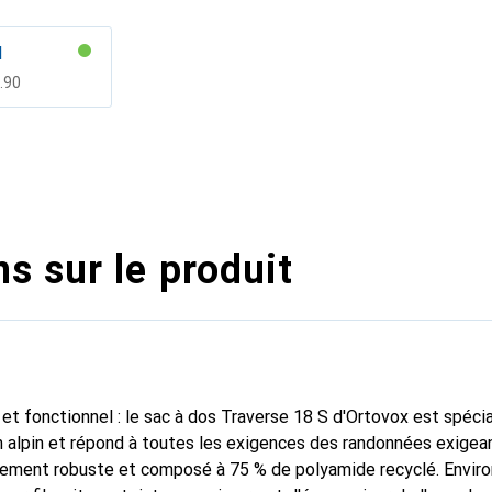
l
F
.90
s sur le produit
 et fonctionnel : le sac à dos Traverse 18 S d'Ortovox est spéc
ain alpin et répond à toutes les exigences des randonnées exigea
èrement robuste et composé à 75 % de polyamide recyclé. Enviro