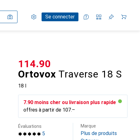
Paramètres
Compte client
Listes de comparaison
Listes d'envies
Panier
Se connecter
CHF
114.90
Ortovox
Traverse 18 S
18 l
CHF
7.90
moins cher ou livraison plus rapide
offres à partir de
CHF
107.–
Marque
Évaluations
Plus de produits
5