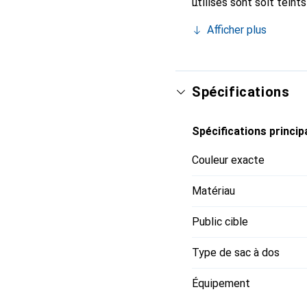
utilisés sont soit teint
et des émissions de CO₂
Afficher plus
port optimal : les couss
ergonomiques et la cein
principal se fait facil
être rangés dans la poc
Spécifications
compartiment intérieur 
tels que des boucles po
Spécifications princip
le compagnon idéal pou
Couleur exacte
Matériau
Public cible
Type de sac à dos
Équipement