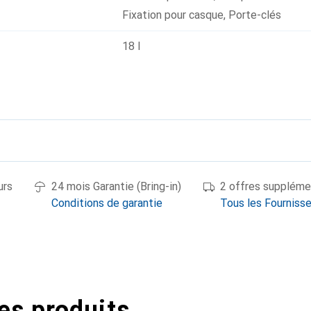
Fixation pour casque
,
Porte-clés
18 l
urs
24 mois Garantie (Bring-in)
2 offres suppléme
Conditions de garantie
Tous les Fourniss
es produits