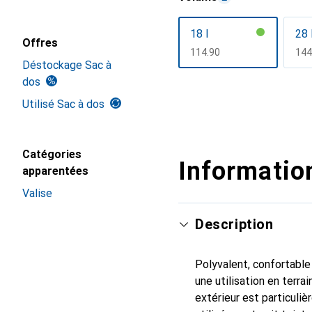
18 l
28 
Offres
CHF
114.90
CH
144
Déstockage Sac à
dos
Afficher plus
Utilisé Sac à dos
Catégories
Information
apparentées
Valise
Description
Polyvalent, confortable
une utilisation en terr
extérieur est particuli