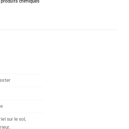
es produits chimiques
sure un confort de
larges bretelles
 compartiment
lémentaire peuvent
r, dans un
orts de montagne,
ont du Traverse 18 S
ester
ée
el sur le sol
,
rieur
,