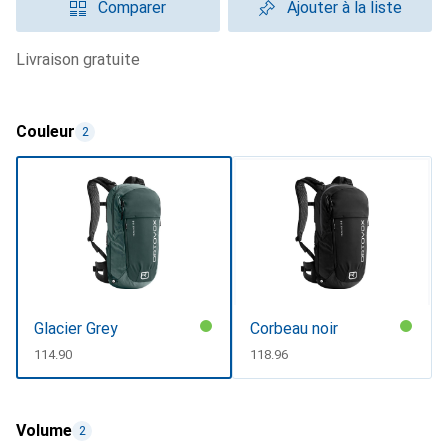
Comparer
Ajouter à la liste
livraison gratuite
Couleur
2
Glacier Grey
Corbeau noir
CHF
114.90
CHF
118.96
Volume
2