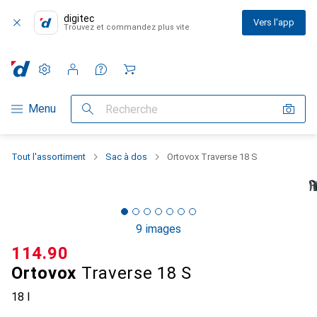
digitec
Vers l'app
Trouvez et commandez plus vite
Paramètres
Compte client
Listes de comparaison
Listes d'envies
Panier
Navigation par catégorie
Menu
Recherche
Tout l'assortiment
Sac à dos
Ortovox Traverse 18 S
9 images
CHF
114.90
Ortovox
Traverse 18 S
18 l