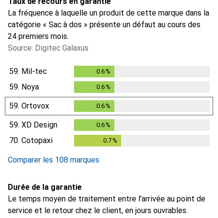
Taux de recours en garantie
La fréquence à laquelle un produit de cette marque dans la
catégorie « Sac à dos » présente un défaut au cours des
24 premiers mois.
Source: Digitec Galaxus
59.
Mil-tec
0.6
%
0.6
%
59.
Noya
0.6
%
0.6
%
59.
Ortovox
0.6
%
0.6
%
59.
XD Design
0.6
%
0.6
%
70.
Cotopaxi
0.7
%
0.7
%
Comparer les 108 marques
Durée de la garantie
Le temps moyen de traitement entre l'arrivée au point de
service et le retour chez le client, en jours ouvrables.