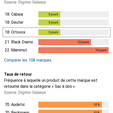
Source: Digitec Galaxus
18.
Cabaia
5
jours
5
jours
18.
Deuter
5
jours
5
jours
18.
Ortovox
5
jours
5
jours
21.
Black Diamond
12
jours
12
jours
22.
Mammut
16
jours
16
jours
Comparer les 108 marques
Taux de retour
Fréquence à laquelle un produit de cette marque est
retourné dans la catégorie « Sac à dos ».
Source: Digitec Galaxus
70.
Audetic
10
%
10
%
70.
Beckmann
10
%