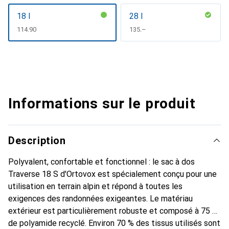
18 l
28 l
CHF
114.90
CHF
135.–
Informations sur le produit
Description
Polyvalent, confortable et fonctionnel : le sac à dos
Traverse 18 S d'Ortovox est spécialement conçu pour une
utilisation en terrain alpin et répond à toutes les
exigences des randonnées exigeantes. Le matériau
extérieur est particulièrement robuste et composé à 75 %
de polyamide recyclé. Environ 70 % des tissus utilisés sont