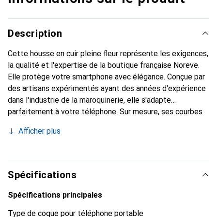
Description
Cette housse en cuir pleine fleur représente les exigences,
la qualité et l'expertise de la boutique française Noreve.
Elle protège votre smartphone avec élégance. Conçue par
des artisans expérimentés ayant des années d'expérience
dans l'industrie de la maroquinerie, elle s'adapte
parfaitement à votre téléphone. Sur mesure, ses courbes
délicates lui confèrent une véritable seconde peau. Elle
Afficher plus
devient l'accessoire chic et indispensable pour votre
smartphone. La marque Noreve est reconnue
internationalement pour ses produits de haute qualité et
constitue un choix fiable pour une clientèle exigeante.
Spécifications
Spécifications principales
Type de coque pour téléphone portable