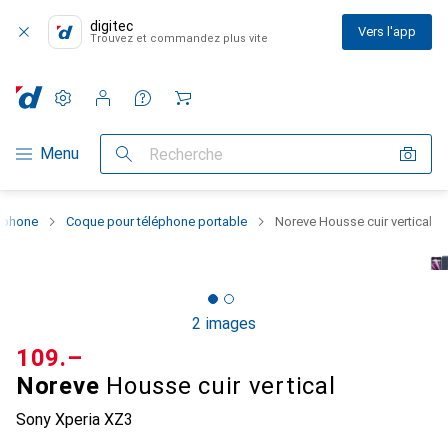
digitec
Vers l'app
Trouvez et commandez plus vite
Paramètres
Compte client
Listes de comparaison
Listes d'envies
Panier
Navigation par catégorie
Menu
Recherche
rtphone
Coque pour téléphone portable
Noreve Housse cuir vertical
2 images
CHF
109.–
Noreve
Housse cuir vertical
Sony Xperia XZ3