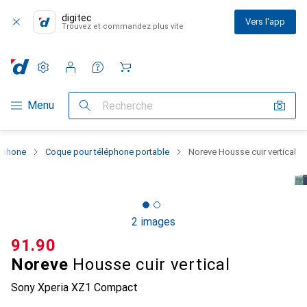
digitec
Vers l'app
Trouvez et commandez plus vite
Paramètres
Compte client
Listes de comparaison
Listes d'envies
Panier
Navigation par catégorie
Menu
Recherche
rtphone
Coque pour téléphone portable
Noreve Housse cuir vertical
2 images
CHF
91.90
Noreve
Housse cuir vertical
Sony Xperia XZ1 Compact