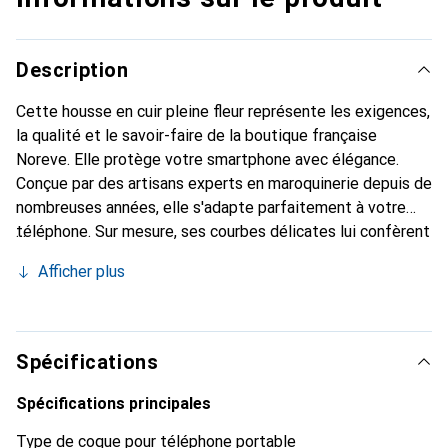
Description
Cette housse en cuir pleine fleur représente les exigences,
la qualité et le savoir-faire de la boutique française
Noreve. Elle protège votre smartphone avec élégance.
Conçue par des artisans experts en maroquinerie depuis de
nombreuses années, elle s'adapte parfaitement à votre
téléphone. Sur mesure, ses courbes délicates lui confèrent
une véritable seconde peau. Elle devient l'accessoire chic
Afficher plus
et indispensable de votre smartphone. Reconnu
internationalement pour ses produits de haute qualité, la
marque Noreve est un choix sûr pour une clientèle
exigeante.
Spécifications
Spécifications principales
Type de coque pour téléphone portable